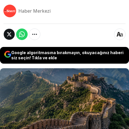
Haber Merkezi
Google algoritmasına bırakmayın, okuyacağınız haberi
siz seçin! Tıkla ve ekle
Hindistan’ın Rajasthan eyaletinde bulunan
Kumbhalgarh Kalesi, devasa surlarıyla dünyanın
en dikkat çekici yapıları arasında gösteriliyor.
Aravalli Dağları’nın zirvesine kurulan tarihi
kaleyi çevreleyen duvarların toplam uzunluğu
yaklaşık 36 kilometreye ulaşıyor.