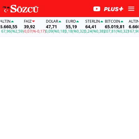
TIN
FAİZ
DOLAR
EURO
STERLIN
BITCOIN
ALTIN
660,55
39,92
47,71
55,19
64,41
65.019,81
6.660,5
,96
(%2,59)
-0,07
(%-0,17)
0,09
(%0,18)
0,18
(%0,32)
0,24
(%0,38)
207,81
(%0,32)
167,96
(%