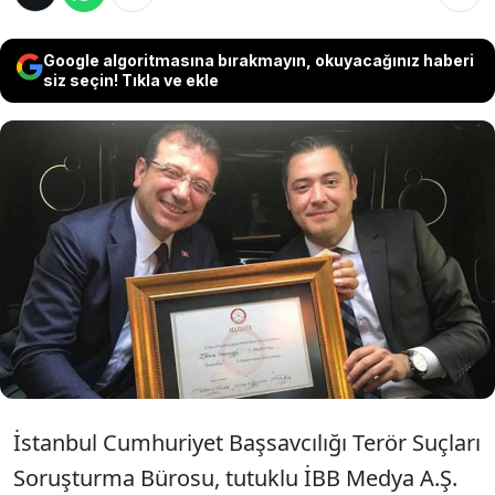
Google algoritmasına bırakmayın, okuyacağınız haberi
siz seçin! Tıkla ve ekle
İBB’ye yönelik soruşturmada tutuklu
bulunan Murat Ongun hakkında, yaptığı bir
sosyal medya paylaşımı nedeniyle ‘Yanıltıcı
Bilgiyi Alenen Yayma’ suçundan iddianame
hazırlandı.
İstanbul Cumhuriyet Başsavcılığı Terör Suçları
Soruşturma Bürosu, tutuklu İBB Medya A.Ş.