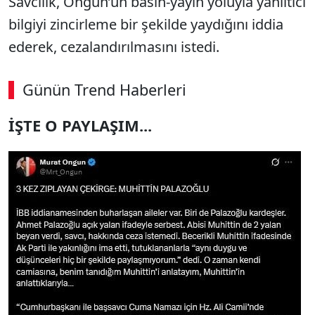
Savcılık, Ongun’un basın-yayın yoluyla yanıltıcı
bilgiyi zincirleme bir şekilde yaydığını iddia
ederek, cezalandırılmasını istedi.
Günün Trend Haberleri
00:02
/ 08:43
İŞTE O PAYLAŞIM...
Sesi Aç