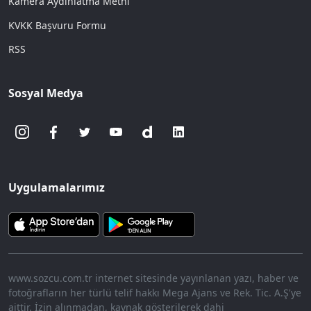
Kamera Aydınlatma Metni
KVKK Başvuru Formu
RSS
Sosyal Medya
Uygulamalarımız
www.sozcu.com.tr internet sitesinde yayınlanan yazı, haber ve
fotoğrafların her türlü telif hakkı Mega Ajans ve Rek. Tic. A.Ş'ye
aittir. İzin alınmadan, kaynak gösterilerek dahi