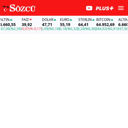
IN
FAİZ
DOLAR
EURO
STERLIN
BITCOIN
ALTIN
60,55
39,92
47,71
55,19
64,41
64.952,69
6.660,5
,96
(%2,59)
-0,07
(%-0,17)
0,09
(%0,18)
0,18
(%0,32)
0,24
(%0,38)
584,92
(%0,91)
167,96
(%2