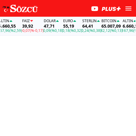
N
FAİZ
DOLAR
EURO
STERLIN
BITCOIN
ALTIN
0,55
39,92
47,71
55,19
64,41
65.007,09
6.660,55
96
(%2,59)
-0,07
(%-0,17)
0,09
(%0,18)
0,18
(%0,32)
0,24
(%0,38)
82,12
(%0,13)
167,96
(%2,5