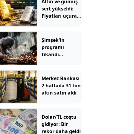
Altın ve gümüş
sert yükseldi:
Fiyatları uçuran
5 kritik gelişme
Şimşek'in
programı
tıkandı
değiştirin
Merkez Bankası
2 haftada 31 ton
altın satın aldı
Dolar/TL coştu
gidiyor: Bir
rekor daha geldi