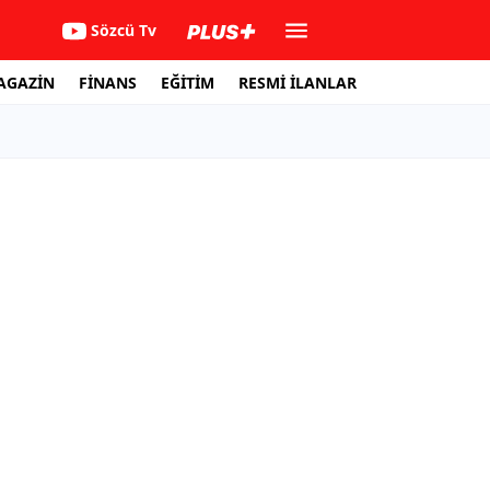
Sözcü Tv
AGAZİN
FİNANS
EĞİTİM
RESMİ İLANLAR