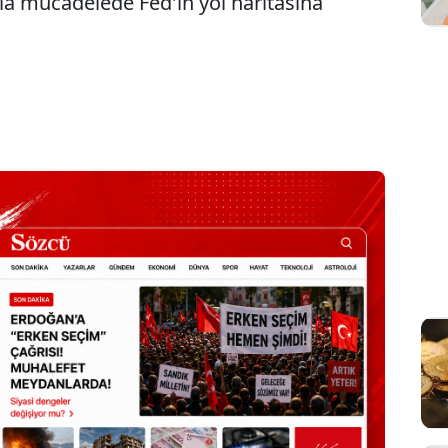
la mücadelede Fed'in yol haritasına