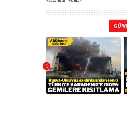
İstanbul
dolar
GÜN