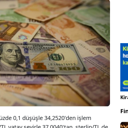
L, güne yatay başlamasının ardından 34,2620
inden işlem görüyor. Dün yükseliş eğiliminde
 eden dolar/TL, günü yüzde 0,1 artışla 34,2850'den
adı.
Kir
Fi
 yüzde 0,1 düşüşle 34,2520'den işlem
TL yatay seyirle 37,0040'tan, sterlin/TL de