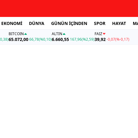
EKONOMİ
DÜNYA
GÜNÜN İÇİNDEN
SPOR
HAYAT
M
BITCOIN
ALTIN
FAİZ
65.072,00
6.660,55
39,92
0,38)
66,78
(%0,10)
167,96
(%2,59)
-0,07
(%-0,17)