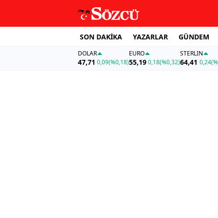
SON DAKİKA
YAZARLAR
GÜNDEM
DOLAR
EURO
STERLIN
47,71
55,19
64,41
0,09
(%0,18)
0,18
(%0,32)
0,24
(%