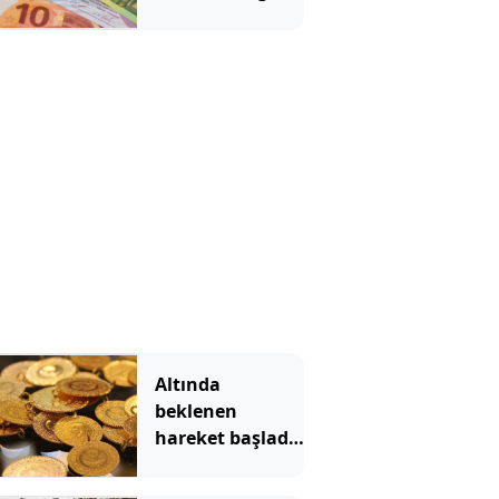
Altında
beklenen
hareket başladı!
Gram altın hızla
yükseliyor