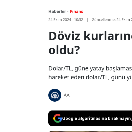
Haberler -
Finans
24 Ekim 2024 - 10:32
Güncellenme:
24 Ekim 
Döviz kurları
oldu?
Dolar/TL, güne yatay başlamas
hareket eden dolar/TL, günü yü
AA
Google algoritmasına bırakmayın, 