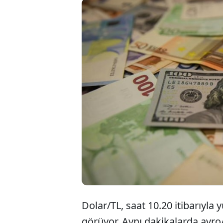
Dolar/T
seviyes
hareket
tamaml
Dolar/TL, saat 10.20 itibarıyla
görüyor. Aynı dakikalarda avro/