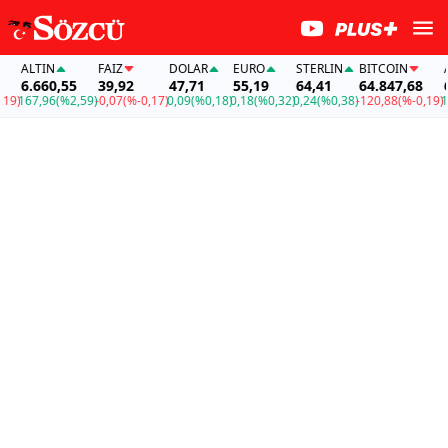
ALTIN
FAİZ
DOLAR
EURO
STERLIN
BITCOIN
AL
6.660,55
39,92
47,71
55,19
64,41
64.847,68
6.
)
167,96
(%2,59)
-0,07
(%-0,17)
0,09
(%0,18)
0,18
(%0,32)
0,24
(%0,38)
-120,88
(%-0,19)
167