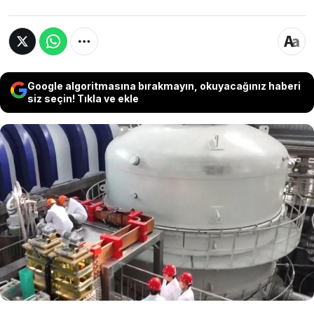
Google algoritmasına bırakmayın, okuyacağınız haberi
siz seçin! Tıkla ve ekle
Çinliler Dünya'nın doğal manyetik alanından
tam 700 bin kat daha güçlü süper iletken
mıknatıs geliştirerek rekora imza attılar. Dev
mıknatıs bilimsel çalışmalar için kullanmak
isteyen herkese verilecek.