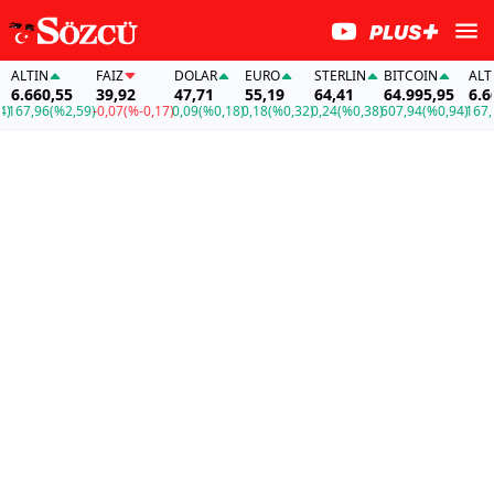
ALTIN
FAİZ
DOLAR
EURO
STERLIN
BITCOIN
ALTIN
6.660,55
39,92
47,71
55,19
64,41
64.995,95
6.660
67,96
(%2,59)
-0,07
(%-0,17)
0,09
(%0,18)
0,18
(%0,32)
0,24
(%0,38)
607,94
(%0,94)
167,96