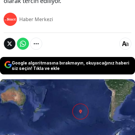
olarak tercih ediliyor.
Haber Merkezi
Google algoritmasına bırakmayın, okuyacağınız haberi
siz seçin! Tıkla ve ekle
Pasifik Okyanusu'nun ortasında yer alan ve
Latincede "hiç kimse" anlamına gelen Nemo
Noktası, yeryüzünde karaya en uzak coğrafi nokta
olarak tescillenmiş durumda. İnsan yerleşim
yerlerine olan devasa mesafesi ve izole yapısı
nedeniyle bu bölge, küresel uzay ajansları
tarafından görev süresi dolan uzay araçlarının