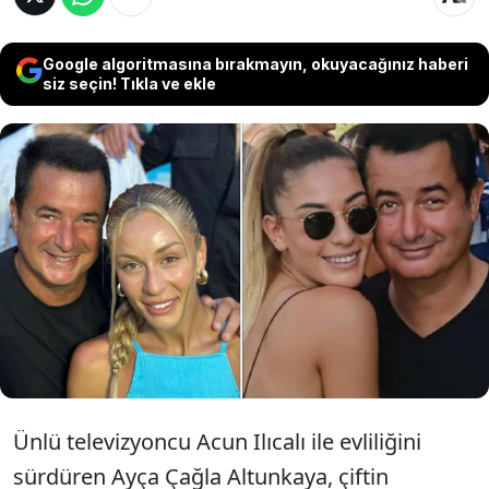
Google algoritmasına bırakmayın, okuyacağınız haberi
siz seçin! Tıkla ve ekle
Acun Ilıcalı ile evli olan Ayça Çağla
Altunkaya, evliliklerindeki “dengeyi” ilk kez
anlattı. Altunkaya’nın sözleri kısa sürede
sosyal medyada gündem oldu.
Ünlü televizyoncu Acun Ilıcalı ile evliliğini
sürdüren Ayça Çağla Altunkaya, çiftin