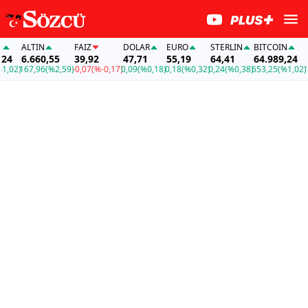
ALTIN
FAİZ
DOLAR
EURO
STERLIN
BITCOIN
AL
4
6.660,55
39,92
47,71
55,19
64,41
64.989,24
6.
02)
167,96
(%2,59)
-0,07
(%-0,17)
0,09
(%0,18)
0,18
(%0,32)
0,24
(%0,38)
653,25
(%1,02)
167