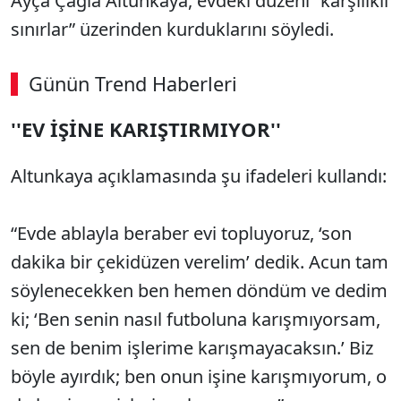
Ayça Çağla Altunkaya, evdeki düzeni “karşılıklı
sınırlar” üzerinden kurduklarını söyledi.
Günün Trend Haberleri
00:02
/ 08:43
''EV İŞİNE KARIŞTIRMIYOR''
Sesi Aç
Altunkaya açıklamasında şu ifadeleri kullandı:
“Evde ablayla beraber evi topluyoruz, ‘son
dakika bir çekidüzen verelim’ dedik. Acun tam
söylenecekken ben hemen döndüm ve dedim
ki; ‘Ben senin nasıl futboluna karışmıyorsam,
sen de benim işlerime karışmayacaksın.’ Biz
böyle ayırdık; ben onun işine karışmıyorum, o