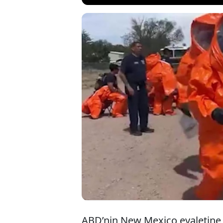
ABD’nin New Mexi
servis ekipleri, 
Olayda 3 kişi a
18 ilk yardım göre
durumunun kritik
ABD’nin New Mexico eyaletine 