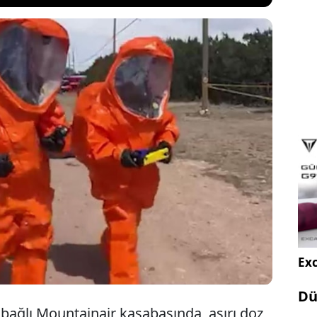
co eyaletinde bir eve ihbar üzerine giden acil
kimliği belirsiz ölümcül bir maddeyle temas etti.
nında hayatını kaybederken, maddeye maruz kalan
vlisi hastaneye kaldırıldı. İki görevlinin ise
 olduğu bildirildi.
Exc
Dü
bağlı Mountainair kasabasında, aşırı doz