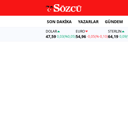
SON DAKİKA
YAZARLAR
GÜNDEM
DOLAR
EURO
STERLIN
47,59
54,96
64,19
0,03
(%0,05)
-0,05
(%-0,10)
0,09
(