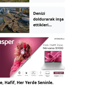
kedi yakalandı
Denizi
doldurarak inşa
ettikleri
yerleşim bölgesi
çökmeye başladı
e, Hafif, Her Yerde Seninle.