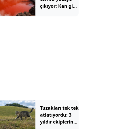
çıkıyor: Kan gibi
görünüyor,
sıcaklığı 78
dereceyi buluyor
Tuzakları tek tek
atlatıyordu: 3
yıldır ekiplerin
peşinde olduğu