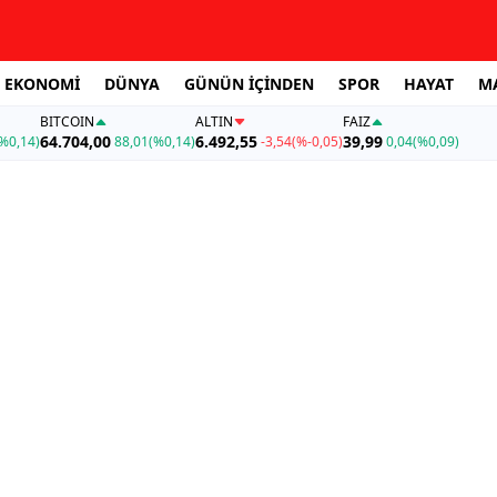
EKONOMİ
DÜNYA
GÜNÜN İÇİNDEN
SPOR
HAYAT
M
BITCOIN
ALTIN
FAİZ
64.704,00
6.492,55
39,99
%0,14)
88,01
(%0,14)
-3,54
(%-0,05)
0,04
(%0,09)