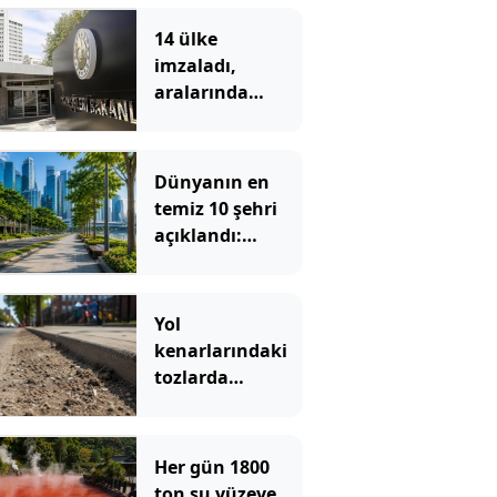
14 ülke
imzaladı,
aralarında
Türkiye’de var
Dünyanın en
temiz 10 şehri
açıklandı:
Sokaklarında
çöp görmek
neredeyse
Yol
imkansız
kenarlarındaki
tozlarda
keşfedildi:
Onlarca yıl
sonra bile
Her gün 1800
kaybolmamış
ton su yüzeye