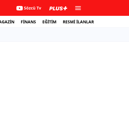
Sözcü Tv
AGAZİN
FİNANS
EĞİTİM
RESMİ İLANLAR