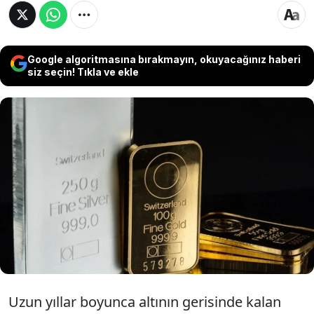
Google algoritmasına bırakmayın, okuyacağınız haberi
siz seçin! Tıkla ve ekle
Son dönemde sert yükseliş yaşayan gümüş,
yatırımcıların odağına yerleşirken küresel
finans kuruluşları da fiyat tahminlerini yukarı
çekmeye başladı. Enflasyon, jeopolitik riskler ve
artan sanayi talebi değerli metalde yükseliş
beklentilerini güçlendiriyor.
Uzun yıllar boyunca altının gerisinde kalan