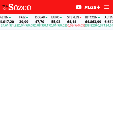
TIN
FAİZ
DOLAR
EURO
STERLIN
BITCOIN
ALTIN
617,20
39,99
47,70
55,03
64,14
64.863,99
6.617,2
,61
(%1,92)
0,04
(%0,09)
0,08
(%0,17)
0,01
(%0,02)
-0,03
(%-0,05)
238,82
(%0,37)
124,61
(%