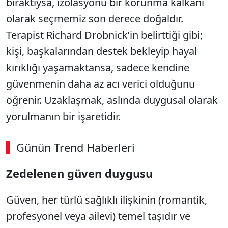
bıraktıysa, izolasyonu bir korunma kalkanı
olarak seçmemiz son derece doğaldır.
Terapist Richard Drobnick’in belirttiği gibi;
kişi, başkalarından destek bekleyip hayal
kırıklığı yaşamaktansa, sadece kendine
güvenmenin daha az acı verici olduğunu
öğrenir. Uzaklaşmak, aslında duygusal olarak
yorulmanın bir işaretidir.
Günün Trend Haberleri
00:02
/ 08:15
Zedelenen güven duygusu
Sesi Aç
Güven, her türlü sağlıklı ilişkinin (romantik,
profesyonel veya ailevi) temel taşıdır ve