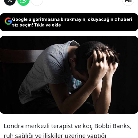
Google algoritmasına bırakmayın, okuyacağınız haberi
siz seçin! Tıkla ve ekle
Terapist Bobbi Banks "her şeyi tek
başıma hallederim" duruşunun
arkasındaki ortak 6 gizli acıyı paylaştı.
Londra merkezli terapist ve koç Bobbi Banks,
ruh sağlığı ve ilişkiler üzerine yaptığı