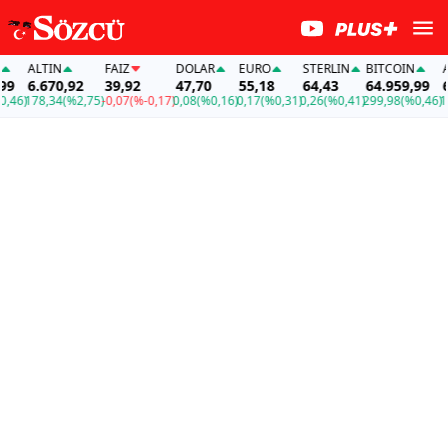
ALTIN
FAİZ
DOLAR
EURO
STERLIN
BITCOIN
ALT
6.670,92
39,92
47,70
55,18
64,43
64.959,99
6.6
6)
178,34
(%2,75)
-0,07
(%-0,17)
0,08
(%0,16)
0,17
(%0,31)
0,26
(%0,41)
299,98
(%0,46)
178,