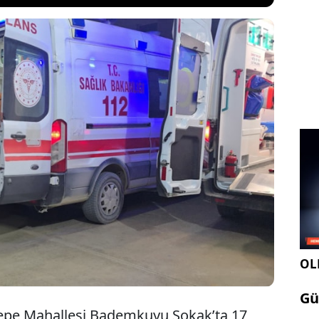
an ilçesinde husumetli olduğu kişilerle buluşup
ırada çıkan kavgada sırtından tabancayla vurulan
25) hastanede yaşamını yitirdi. Olayın ardından
üphelisi dahil 3 kişi polis ekiplerince yakalandı.
OLE
Gü
tepe Mahallesi Bademkuyu Sokak’ta 17