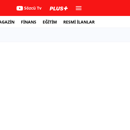
Sözcü Tv
AGAZİN
FİNANS
EĞİTİM
RESMİ İLANLAR