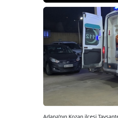
Adana'nın Koz
alkol aldığı s
Emin Bozkurt (
kaçan cinayet ş
Adana’nın Kozan ilçesi Tavşan