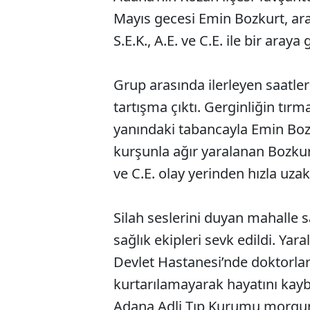
Mayıs gecesi Emin Bozkurt, a
S.E.K., A.E. ve C.E. ile bir aray
Grup arasında ilerleyen saatle
tartışma çıktı. Gerginliğin tı
yanındaki tabancayla Emin Bozku
kurşunla ağır yaralanan Bozkurt 
ve C.E. olay yerinden hızla uzakl
Silah seslerini duyan mahalle sa
sağlık ekipleri sevk edildi. Yar
Devlet Hastanesi’nde doktorla
kurtarılamayarak hayatını kayb
Adana Adli Tıp Kurumu morgund