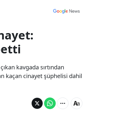
nayet:
etti
a çıkan kavgada sırtından
n kaçan cinayet şüphelisi dahil