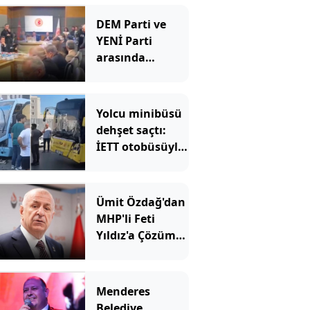
DEM Parti ve
YENİ Parti
arasında
'Demirtaş'
gerginliği!
Salonda sesler
Yolcu minibüsü
aniden yükseldi
dehşet saçtı:
İETT otobüsüyle
kafa kafaya
çarpıştılar
Ümit Özdağ'dan
MHP'li Feti
Yıldız'a Çözüm
süreci tepkisi
Menderes
Belediye