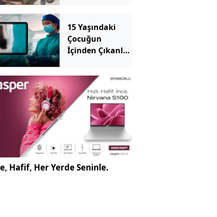
silahlar aranıyor
15 Yaşındaki
Çocuğun
İçinden Çıkanlar
Doktorları Bile
Şoke Etti
e, Hafif, Her Yerde Seninle.