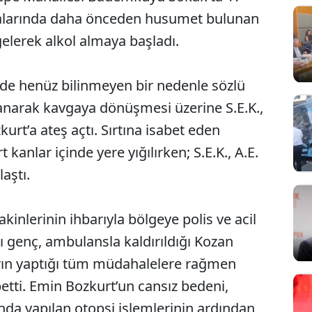
ralarında daha önceden husumet bulunan
a gelerek alkol almaya başladı.
rde henüz bilinmeyen bir nedenle sözlü
rmanarak kavgaya dönüşmesi üzerine S.E.K.,
rt’a ateş açtı. Sırtına isabet eden
kanlar içinde yere yığılırken; S.E.K., A.E.
aştı.
kinlerinin ihbarıyla bölgeye polis ve acil
alı genç, ambulansla kaldırıldığı Kozan
rın yaptığı tüm müdahalelere rağmen
etti. Emin Bozkurt’un cansız bedeni,
a yapılan otopsi işlemlerinin ardından