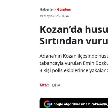
Haberler -
Gündem
19 Mayıs 2026 - 08:47
Kozan’da husu
Sırtından vuru
Adana'nın Kozan ilçesinde husu
tabancayla vurulan Emin Bozkur
3 kişi polis ekiplerince yakaland
DHA
Google algoritmasına bırakmayın, 