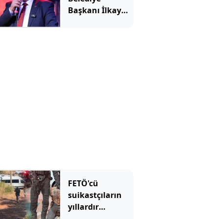
Başkanı İlkay
Çiçek tutuklandı
FETÖ'cü
suikastçıların
yıllardır
sakladıkları