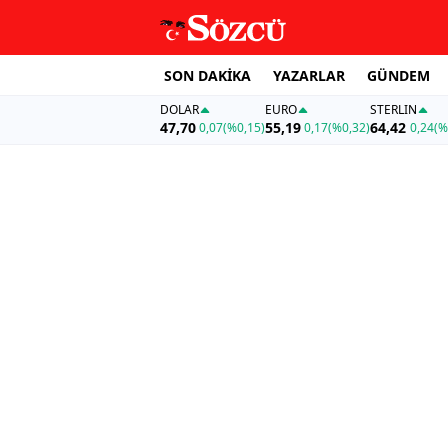
SON DAKİKA
YAZARLAR
GÜNDEM
DOLAR
EURO
STERLIN
47,70
55,19
64,42
0,07
(%0,15)
0,17
(%0,32)
0,24
(%