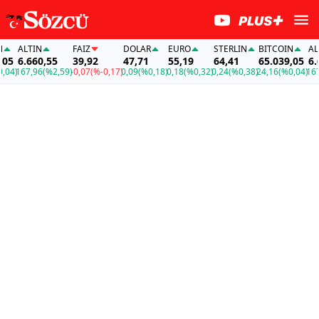
ALTIN
FAİZ
DOLAR
EURO
STERLIN
BITCOIN
ALTI
5
6.660,55
39,92
47,71
55,19
64,41
65.039,05
6.66
4)
167,96
(%2,59)
-0,07
(%-0,17)
0,09
(%0,18)
0,18
(%0,32)
0,24
(%0,38)
24,16
(%0,04)
167,9