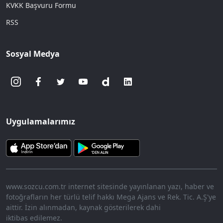
KVKK Başvuru Formu
RSS
Sosyal Medya
Uygulamalarımız
www.sozcu.com.tr internet sitesinde yayınlanan yazı, haber ve
fotoğrafların her türlü telif hakkı Mega Ajans ve Rek. Tic. A.Ş'ye
aittir. İzin alınmadan, kaynak gösterilerek dahi
iktibas edilemez.