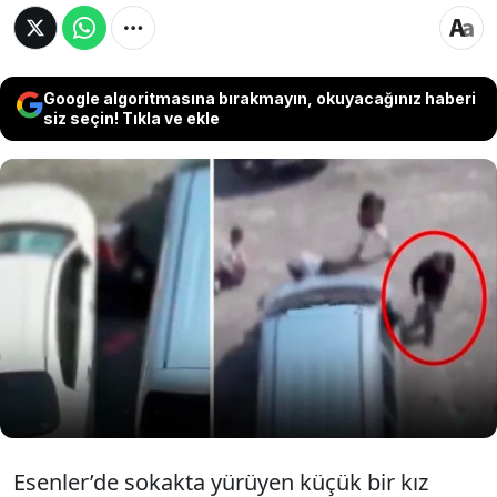
Google algoritmasına bırakmayın, okuyacağınız haberi
siz seçin! Tıkla ve ekle
İstanbul Esenler’de küçük bir kız çocuğuna
yönelik taciz girişimi iddiası mahallede
paniğe neden oldu. Olay, çevredeki
çocukların müdahalesi ve şüphelinin
kaçmasıyla son buldu
Esenler’de sokakta yürüyen küçük bir kız