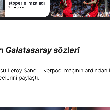
Trabzonspor bir
2 gün önce
yıldızı daha bitirdi
 Galatasaray sözleri
cusu Leroy Sane, Liverpool maçının ardından
elerini paylaştı.