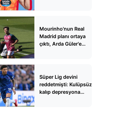
Mourinho'nun Real
Madrid planı ortaya
çıktı, Arda Güler'e
kötü haber
Süper Lig devini
reddetmişti: Kulüpsüz
kalıp depresyona
girdi