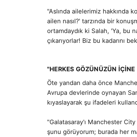
"Aslında ailelerimiz hakkında ko
ailen nasıl?' tarzında bir konuş
ortamdaydık ki Salah, 'Ya, bu na
çıkarıyorlar! Biz bu kadarını be
"HERKES GÖZÜNÜZÜN İÇİNE
Öte yandan daha önce Manches
Avrupa devlerinde oynayan Sane
kıyaslayarak şu ifadeleri kulland
"Galatasaray'ı Manchester City
şunu görüyorum; burada her m