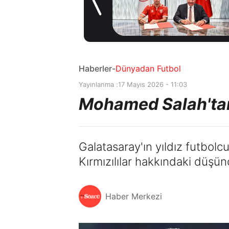
stoperle imzaladı
1 gün önce
Haberler
-
Dünyadan Futbol
Yayınlanma :
17 Mayıs 2026 - 11:03
Mohamed Salah'tan
Galatasaray'ın yıldız futbol
Kırmızılılar hakkındaki düşünc
Haber Merkezi