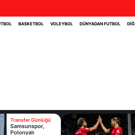
UTBOL
BASKETBOL
VOLEYBOL
DÜNYADAN FUTBOL
DİĞ
Transfer Günlüğü
Salah devreye
girdi,