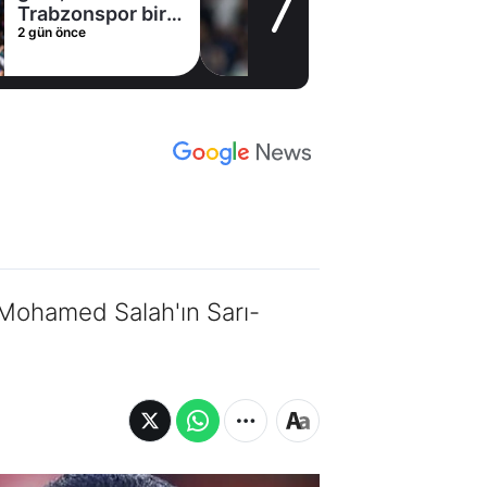
müjde! Ayrılmak
2 gün önce
istiyor
 Mohamed Salah'ın Sarı-