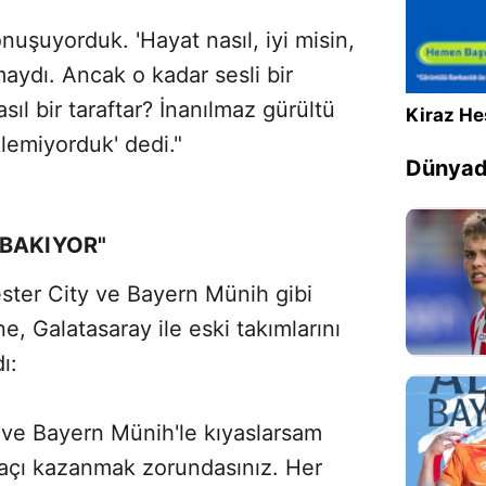
nuşuyorduk. 'Hayat nasıl, iyi misin,
maydı. Ancak o kadar sesli bir
sıl bir taraftar? İnanılmaz gürültü
Kiraz He
klemiyorduk' dedi."
Dünyada
 BAKIYOR"
ter City ve Bayern Münih gibi
, Galatasaray ile eski takımlarını
ı:
 ve Bayern Münih'le kıyaslarsam
açı kazanmak zorundasınız. Her