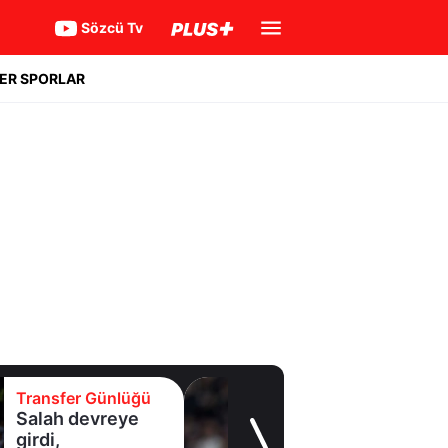
Sözcü Tv
ER SPORLAR
Transfer Günlüğü
Yıldız oyuncudan
Fenerbahçe'ye