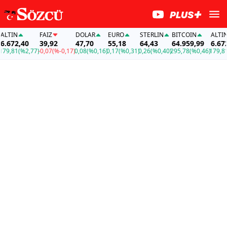
TIN
FAİZ
DOLAR
EURO
STERLIN
BITCOIN
ALTIN
.672,40
39,92
47,70
55,18
64,43
64.959,99
6.672,
9,81
(%2,77)
-0,07
(%-0,17)
0,08
(%0,16)
0,17
(%0,31)
0,26
(%0,40)
295,78
(%0,46)
179,81
(