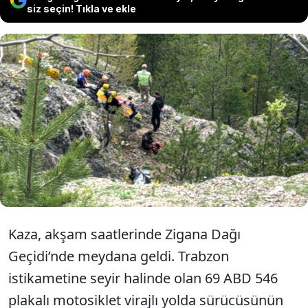
siz seçin! Tıkla ve ekle
Gümüşhane’de sürücüsünün
kontrolünden çıkan motosikletin
uçuruma yuvarlandığı kazada 1 kişi
öldü, 1 kişi yaralandı.
Kaza, akşam saatlerinde Zigana Dağı
Geçidi’nde meydana geldi. Trabzon
istikametine seyir halinde olan 69 ABD 546
plakalı motosiklet virajlı yolda sürücüsünün