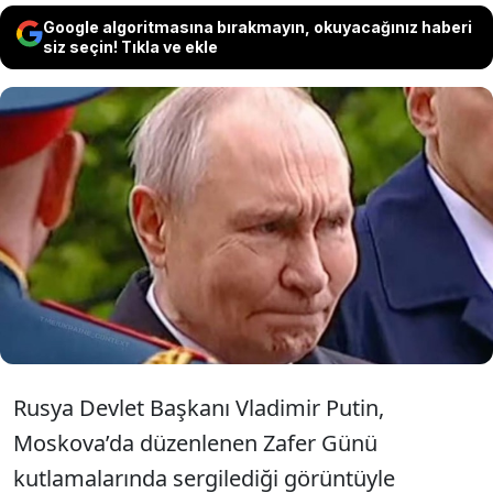
Google algoritmasına bırakmayın, okuyacağınız haberi
siz seçin! Tıkla ve ekle
Moskova’daki Zafer Günü törenlerinde
Vladimir Putin’in fiziksel görünümü
dikkat çekerken, sağlık durumuna ilişkin
iddialar yeniden alevlendi.
Rusya Devlet Başkanı Vladimir Putin,
Moskova’da düzenlenen Zafer Günü
kutlamalarında sergilediği görüntüyle