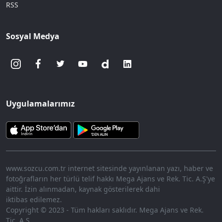
RSS
Sosyal Medya
Uygulamalarımız
www.sozcu.com.tr internet sitesinde yayınlanan yazı, haber ve
fotoğrafların her türlü telif hakkı Mega Ajans ve Rek. Tic. A.Ş'ye
aittir. İzin alınmadan, kaynak gösterilerek dahi
iktibas edilemez.
Copyright © 2023 - Tüm hakları saklıdır. Mega Ajans ve Rek.
Tic. A.Ş.