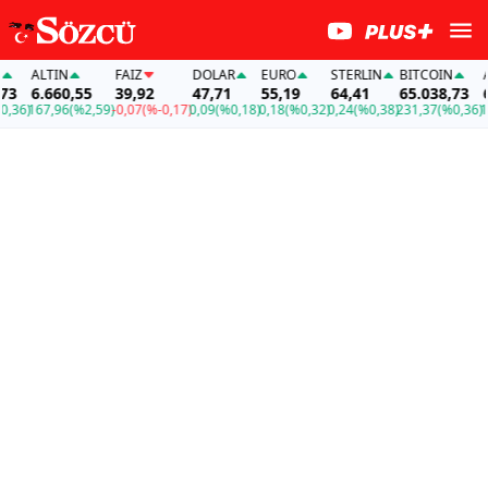
ALTIN
FAİZ
DOLAR
EURO
STERLIN
BITCOIN
ALT
6.660,55
39,92
47,71
55,19
64,41
65.038,73
6.6
6)
167,96
(%2,59)
-0,07
(%-0,17)
0,09
(%0,18)
0,18
(%0,32)
0,24
(%0,38)
231,37
(%0,36)
167