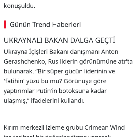
konuşuldu.
Günün Trend Haberleri
00:02
/ 08:06
UKRAYNALI BAKAN DALGA GEÇTİ
Sesi Aç
Ukrayna İçişleri Bakanı danışmanı Anton
Gerashchenko, Rus liderin görünümüne atıfta
bulunarak, “Bir süper gücün liderinin ve
'fatihin' yüzü bu mu? Görünüşe göre
yaptırımlar Putin’in botoksuna kadar
ulaşmış,” ifadelerini kullandı.
Kırım merkezli izleme grubu Crimean Wind