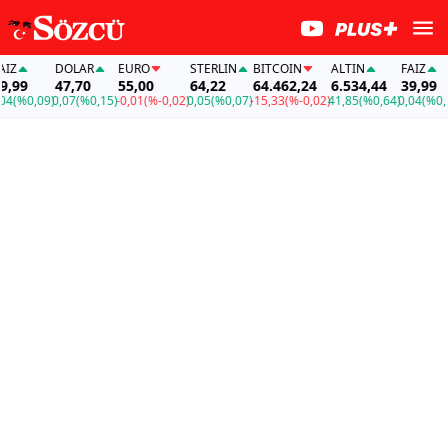
Z
DOLAR
EURO
STERLIN
BITCOIN
ALTIN
FAİZ
99
47,70
55,00
64,22
64.462,24
6.534,44
39,99
(%0,09)
0,07
(%0,15)
-0,01
(%-0,02)
0,05
(%0,07)
-15,33
(%-0,02)
41,85
(%0,64)
0,04
(%0,09