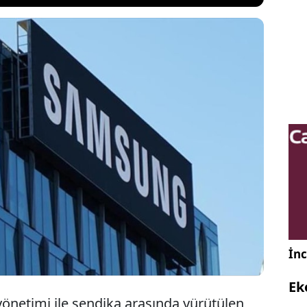
tronics ile sendika arasında yürütülen ücret
in sonuçsuz kalmasının ardından 47 binden fazla
ılacağı grev kararı alındı. 21 Mayıs’ta başlaması
 sonrası şirket hisseleri sert düştü.
İnc
Ek
yönetimi ile sendika arasında yürütülen