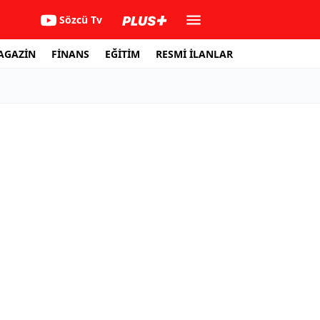
Sözcü Tv
AGAZİN
FİNANS
EĞİTİM
RESMİ İLANLAR