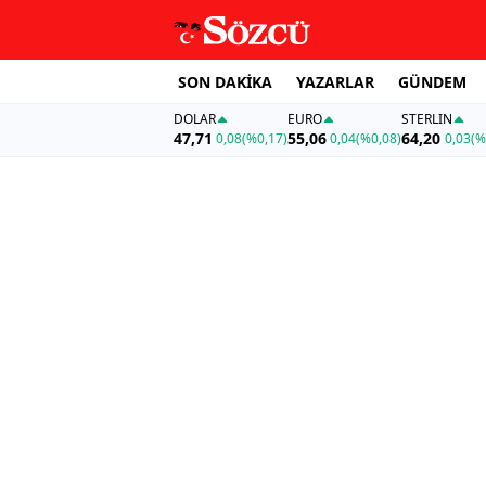
SON DAKİKA
YAZARLAR
GÜNDEM
DOLAR
EURO
STERLIN
47,71
55,06
64,20
0,08
(%0,17)
0,04
(%0,08)
0,03
(%