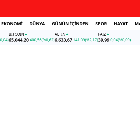
EKONOMİ
DÜNYA
GÜNÜN İÇİNDEN
SPOR
HAYAT
M
BITCOIN
ALTIN
FAİZ
65.044,20
6.633,67
39,99
0,04)
400,56
(%0,62)
141,09
(%2,17)
0,04
(%0,09)