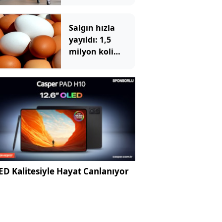
Salgın hızla
yayıldı: 1,5
milyon koli
yumurta
toplatıldı
D Kalitesiyle Hayat Canlanıyor