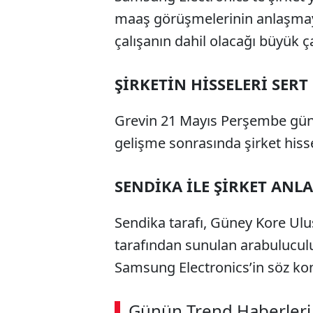
maaş görüşmelerinin anlaşmay
çalışanın dahil olacağı büyük ç
ŞİRKETİN HİSSELERİ SERT
Grevin 21 Mayıs Perşembe günü
gelişme sonrasında şirket hiss
SENDİKA İLE ŞİRKET AN
Sendika tarafı, Güney Kore Ulu
tarafından sunulan arabuluculuk
Samsung Electronics’in söz konus
ABERİ OKU
➜
Günün Trend Haberleri