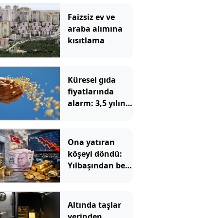
Faizsiz ev ve
araba alımına
kısıtlama
Küresel gıda
fiyatlarında
alarm: 3,5 yılın
zirvesi görüldü
Ona yatıran
köşeyi döndü:
Yılbaşından beri
en çok
kazandıran oldu
Altında taşlar
yerinden