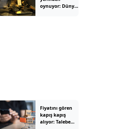
oynuyor: Dünya
devinden 22 ay
sonra tarihi
hamle
Fiyatını gören
kapış kapış
alıyor: Talebe
stok yetişmiyor