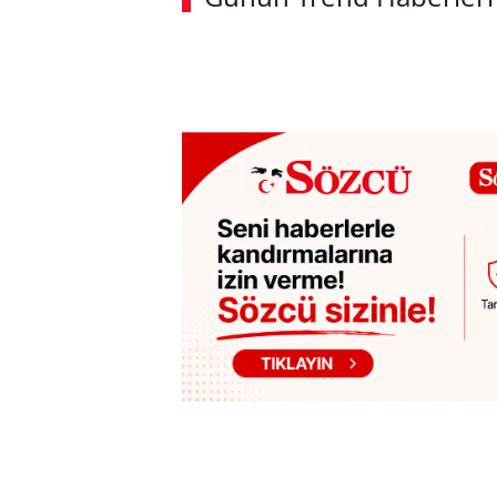
00:02
/ 02:14