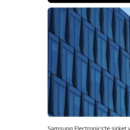
Samsung Elec
görüşmelerin
çalışanın kat
beklenen grev
Samsung Electronics’te şirket 