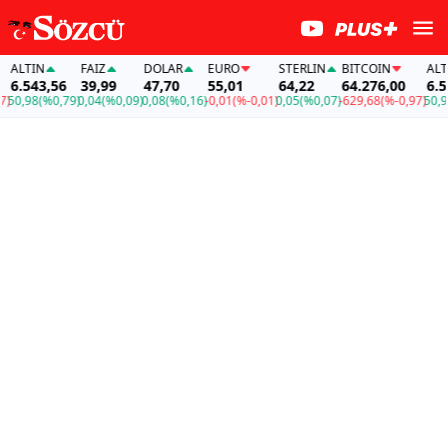
LTIN
FAİZ
DOLAR
EURO
STERLIN
BITCOIN
ALTIN
.543,56
39,99
47,70
55,01
64,22
64.276,00
6.543,
,98
(%0,79)
0,04
(%0,09)
0,08
(%0,16)
-0,01
(%-0,01)
0,05
(%0,07)
-629,68
(%-0,97)
50,98
(%