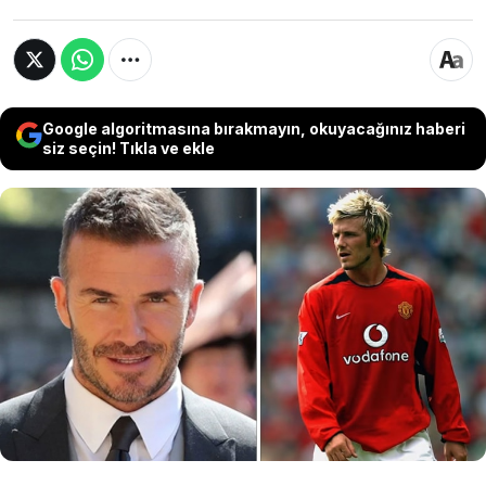
Google algoritmasına bırakmayın, okuyacağınız haberi
siz seçin! Tıkla ve ekle
Futbol kariyerinin ardından iş dünyasında da
büyük başarı yakalayan David Beckham, eşi
Victoria Beckham ile birlikte milyarderler
kulübüne girdi. Beckham çifti, Birleşik Krallık
spor tarihine geçen servetleriyle gündem
oldu.