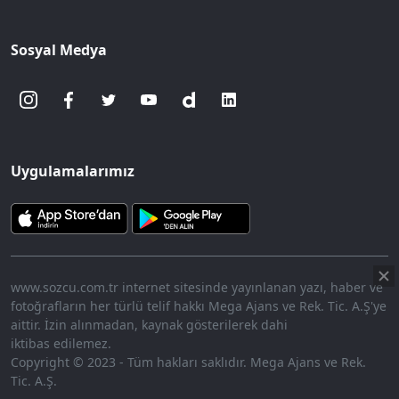
Sosyal Medya
Uygulamalarımız
www.sozcu.com.tr internet sitesinde yayınlanan yazı, haber ve
fotoğrafların her türlü telif hakkı Mega Ajans ve Rek. Tic. A.Ş'ye
aittir. İzin alınmadan, kaynak gösterilerek dahi
iktibas edilemez.
Copyright © 2023 - Tüm hakları saklıdır. Mega Ajans ve Rek.
Tic. A.Ş.
360p
Loaded
:
Sesi
9.77%