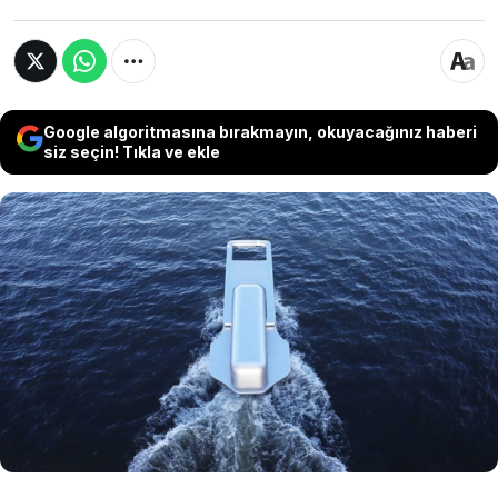
Google algoritmasına bırakmayın, okuyacağınız haberi
siz seçin! Tıkla ve ekle
Japon tasarımcı Yasuhiro Suzuki’nin geliştirdiği
sıra dışı tekne tasarımı, Tokyo’da görenleri
hayrete düşürüyor. 'Zipper Boat' adı verilen
özel tasarım, hareket ederken suyu adeta
fermuar açıyormuş gibi ikiye ayırıyormuş
görüntüsü oluşturuyor.