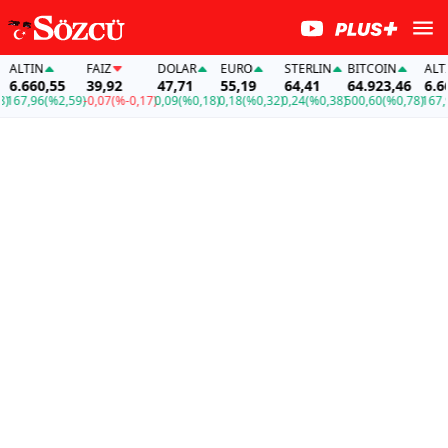
LTIN
FAİZ
DOLAR
EURO
STERLIN
BITCOIN
ALTIN
.660,55
39,92
47,71
55,19
64,41
64.923,46
6.660
67,96
(%2,59)
-0,07
(%-0,17)
0,09
(%0,18)
0,18
(%0,32)
0,24
(%0,38)
500,60
(%0,78)
167,96
(