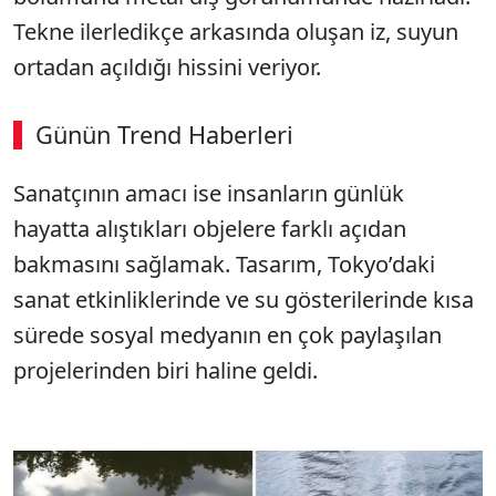
Tekne ilerledikçe arkasında oluşan iz, suyun
ortadan açıldığı hissini veriyor.
Günün Trend Haberleri
00:02
/ 08:15
Sanatçının amacı ise insanların günlük
Sesi Aç
hayatta alıştıkları objelere farklı açıdan
bakmasını sağlamak. Tasarım, Tokyo’daki
sanat etkinliklerinde ve su gösterilerinde kısa
sürede sosyal medyanın en çok paylaşılan
projelerinden biri haline geldi.