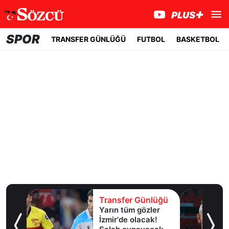
SPOR
TRANSFER GÜNLÜĞÜ
FUTBOL
BASKETBOL
lüğü
Transfer Günlüğü
Yarın tüm gözler
esi!
İzmir'de olacak!