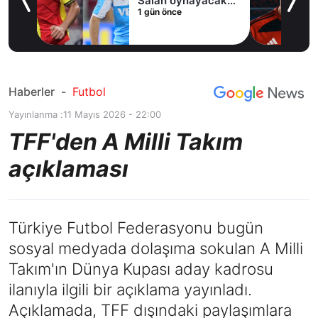
Salah oynayacak
1 gün önce
an
mı?
Haberler
-
Futbol
Yayınlanma :
11 Mayıs 2026 - 22:00
TFF'den A Milli Takım
açıklaması
Türkiye Futbol Federasyonu bugün
sosyal medyada dolaşıma sokulan A Milli
Takım'ın Dünya Kupası aday kadrosu
ilanıyla ilgili bir açıklama yayınladı.
Açıklamada, TFF dışındaki paylaşımlara