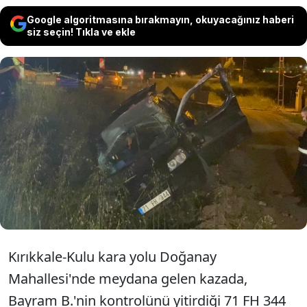
Google algoritmasına bırakmayın, okuyacağınız haberi
siz seçin! Tıkla ve ekle
Kırıkkale’de meydana gelen kazada
hafif ticari araç devrildi. Kazada 1 kişi
hayatını kaybederken 3 kişi de
yaralandı.
Kırıkkale-Kulu kara yolu Doğanay
Mahallesi'nde meydana gelen kazada,
Bayram B.'nin kontrolünü yitirdiği 71 FH 344