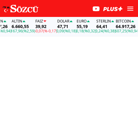
ALTIN
FAİZ
DOLAR
EURO
STERLIN
BITCOIN
AL
6
6.660,55
39,92
47,71
55,19
64,41
64.917,26
6.
94)
167,96
(%2,59)
-0,07
(%-0,17)
0,09
(%0,18)
0,18
(%0,32)
0,24
(%0,38)
607,25
(%0,94)
167