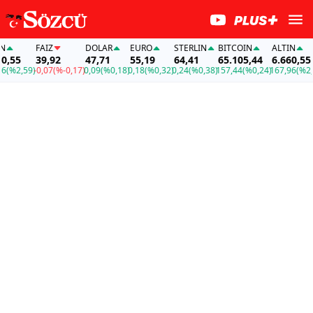
FAİZ
DOLAR
EURO
STERLIN
BITCOIN
ALTIN
FAİZ
39,92
47,71
55,19
64,41
65.105,44
6.660,55
39,
9)
-0,07
(%-0,17)
0,09
(%0,18)
0,18
(%0,32)
0,24
(%0,38)
157,44
(%0,24)
167,96
(%2,59)
-0,07