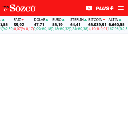
FAİZ
DOLAR
EURO
STERLIN
BITCOIN
ALTIN
FAİZ
39,92
47,71
55,19
64,41
65.039,91
6.660,55
39,
9)
-0,07
(%-0,17)
0,09
(%0,18)
0,18
(%0,32)
0,24
(%0,38)
-4,10
(%-0,01)
167,96
(%2,59)
-0,07