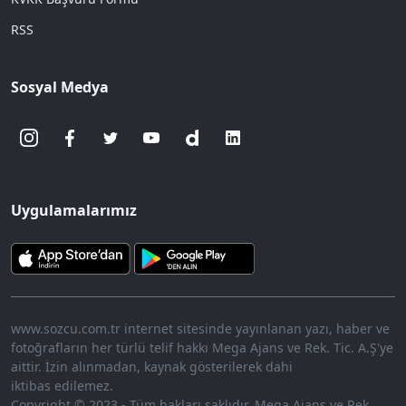
RSS
Sosyal Medya
Uygulamalarımız
www.sozcu.com.tr internet sitesinde yayınlanan yazı, haber ve
fotoğrafların her türlü telif hakkı Mega Ajans ve Rek. Tic. A.Ş'ye
aittir. İzin alınmadan, kaynak gösterilerek dahi
iktibas edilemez.
Copyright © 2023 - Tüm hakları saklıdır. Mega Ajans ve Rek.