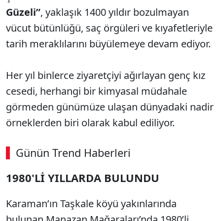
Güzeli”
, yaklaşık 1400 yıldır bozulmayan
vücut bütünlüğü, saç örgüleri ve kıyafetleriyle
tarih meraklılarını büyülemeye devam ediyor.
Her yıl binlerce ziyaretçiyi ağırlayan genç kız
cesedi, herhangi bir kimyasal müdahale
görmeden günümüze ulaşan dünyadaki nadir
örneklerden biri olarak kabul ediliyor.
Günün Trend Haberleri
00:02
/ 08:43
1980'Lİ YILLARDA BULUNDU
Sesi Aç
Karaman’ın Taşkale köyü yakınlarında
bulunan Manazan Mağaraları’nda 1980’li