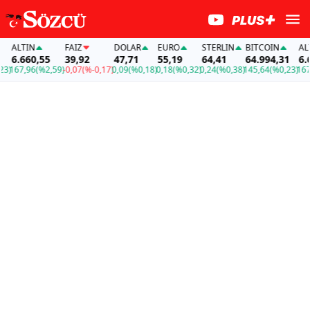
ALTIN
FAİZ
DOLAR
EURO
STERLIN
BITCOIN
ALTIN
6.660,55
39,92
47,71
55,19
64,41
64.994,31
6.660
67,96
(%2,59)
-0,07
(%-0,17)
0,09
(%0,18)
0,18
(%0,32)
0,24
(%0,38)
145,64
(%0,23)
167,96