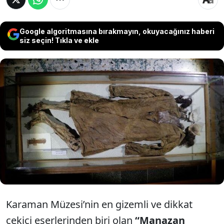
Google algoritmasına bırakmayın, okuyacağınız haberi
siz seçin! Tıkla ve ekle
Karaman'ın köyünde 1980'li yıllarda
cesedi hiç bozulmadan mağarada
bulunan 'Manazan Güzeli'nin sırrı
ortaya çıktı.
Karaman Müzesi’nin en gizemli ve dikkat
çekici eserlerinden biri olan
“Manazan