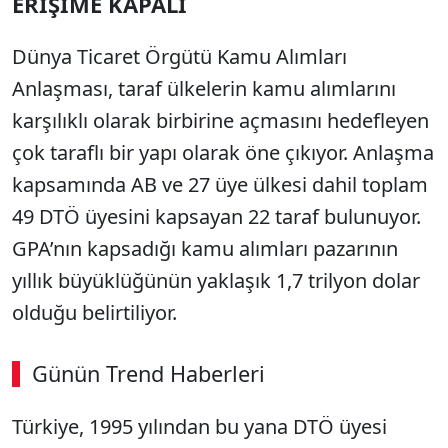
ERİŞİME KAPALI
Dünya Ticaret Örgütü Kamu Alımları
Anlaşması, taraf ülkelerin kamu alımlarını
karşılıklı olarak birbirine açmasını hedefleyen
çok taraflı bir yapı olarak öne çıkıyor. Anlaşma
kapsamında AB ve 27 üye ülkesi dahil toplam
49 DTÖ üyesini kapsayan 22 taraf bulunuyor.
GPA’nın kapsadığı kamu alımları pazarının
yıllık büyüklüğünün yaklaşık 1,7 trilyon dolar
olduğu belirtiliyor.
Günün Trend Haberleri
00:02
/ 08:15
Türkiye, 1995 yılından bu yana DTÖ üyesi
Sesi Aç