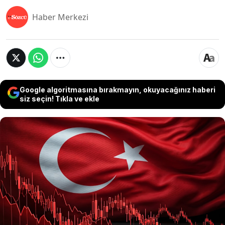
Haber Merkezi
Google algoritmasına bırakmayın, okuyacağınız haberi
siz seçin! Tıkla ve ekle
Avrupa Birliği’nin kamu ihalelerinde Dünya
Ticaret Örgütü Kamu Alımları Anlaşması (GPA)
üyelerine öncelik vermesi, Türk şirketlerinin
büyük ölçekli ihalelere erişimini zorlaştırdı.
Türkiye Giyim Sanayicileri Derneği (TGSD),
Türkiye’nin GPA üyelik sürecinin hızlandırılması
için Ticaret Bakanlığı’na çağrıda bulundu.