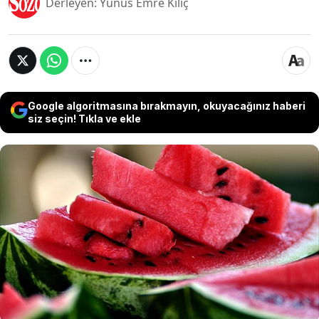
Derleyen: Yunus Emre Kılıç
Google algoritmasına bırakmayın, okuyacağınız haberi
siz seçin! Tıkla ve ekle
Bilim insanları tarafında kapsamlı şekilde
yürütülen çalışmalar halk gözünde faydalı
sayılan gıdaların gerçek yüzünü gözler önüne
seriyor. Uzmanlar karpuz üzerinde yürüttükleri
kapsamlı çalışmalar ile karpuzun yapısında
herkesi şaşırtan bir gerçeği ortaya çıkardı.