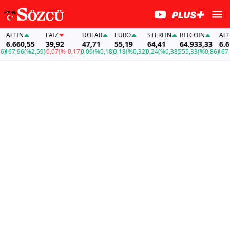
LTIN
FAİZ
DOLAR
EURO
STERLIN
BITCOIN
ALTIN
.660,55
39,92
47,71
55,19
64,41
64.933,33
6.660,
7,96
(%2,59)
-0,07
(%-0,17)
0,09
(%0,18)
0,18
(%0,32)
0,24
(%0,38)
555,33
(%0,86)
167,96
(