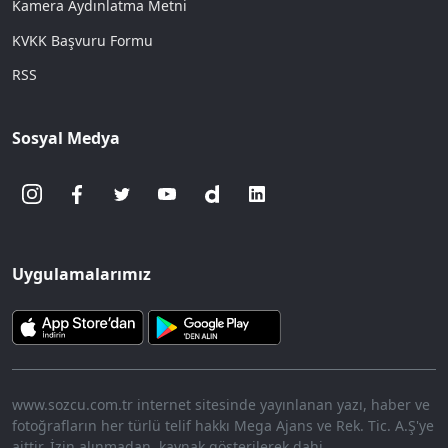
Kamera Aydınlatma Metni
KVKK Başvuru Formu
RSS
Sosyal Medya
Uygulamalarımız
www.sozcu.com.tr internet sitesinde yayınlanan yazı, haber ve
fotoğrafların her türlü telif hakkı Mega Ajans ve Rek. Tic. A.Ş'ye
aittir. İzin alınmadan, kaynak gösterilerek dahi