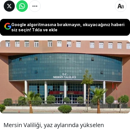
Google algoritmasına bırakmayın, okuyacağınız haberi
siz seçin! Tıkla ve ekle
Mersin Valiliği, artan sıcaklık ve yangın riskine
karşı kent genelindeki ormanlık alanlara
girişleri 30 Ekim’e kadar yasakladı. Ateş
yakılması, havai fişek kullanımı ve kıvılcım
çıkarabilecek ekipmanlarla çalışma da
kısıtlama kapsamına alındı
Mersin Valiliği, yaz aylarında yükselen