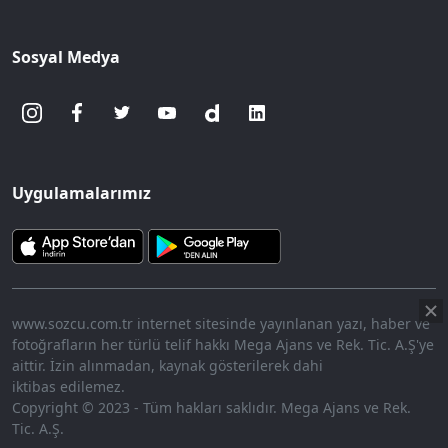
Sosyal Medya
Uygulamalarımız
www.sozcu.com.tr internet sitesinde yayınlanan yazı, haber ve
fotoğrafların her türlü telif hakkı Mega Ajans ve Rek. Tic. A.Ş'ye
aittir. İzin alınmadan, kaynak gösterilerek dahi
iktibas edilemez.
Copyright © 2023 - Tüm hakları saklıdır. Mega Ajans ve Rek.
Tic. A.Ş.
360p
Loaded
:
Sesi