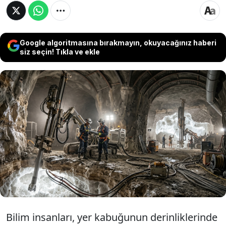
Google algoritmasına bırakmayın, okuyacağınız haberi
siz seçin! Tıkla ve ekle
Bilim dünyasında 'doğada bulunmaz' denilen
saf hidrojen için dönüm noktası: Fransa'da
tesadüfen saptanan 46 milyon tonluk beyaz
hidrojen rezervi, yıllık küresel tüketimin
yarısını tek başına karşılayabilecek potansiyele
sahip.
Bilim insanları, yer kabuğunun derinliklerinde