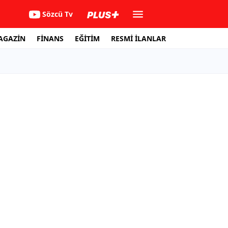
Sözcü Tv
AGAZİN
FİNANS
EĞİTİM
RESMİ İLANLAR