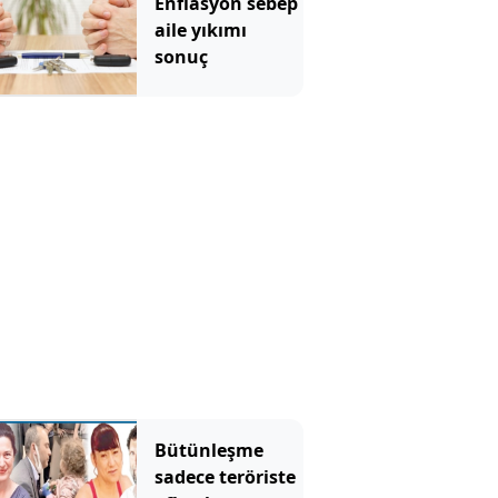
Enflasyon sebep
aile yıkımı
sonuç
Bütünleşme
sadece teröriste