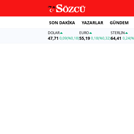
SON DAKİKA
YAZARLAR
GÜNDEM
DOLAR
EURO
STERLIN
47,71
55,19
64,41
0,09
(%0,18)
0,18
(%0,32)
0,24
(%