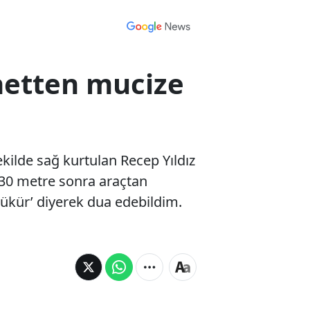
netten mucize
ilde sağ kurtulan Recep Yıldız
k 30 metre sonra araçtan
şükür’ diyerek dua edebildim.