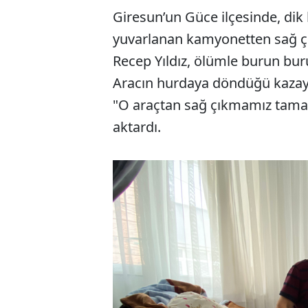
Giresun’un Güce ilçesinde, dik 
yuvarlanan kamyonetten sağ çık
Recep Yıldız, ölümle burun buru
Aracın hurdaya döndüğü kazayı s
"O araçtan sağ çıkmamız tamam
aktardı.