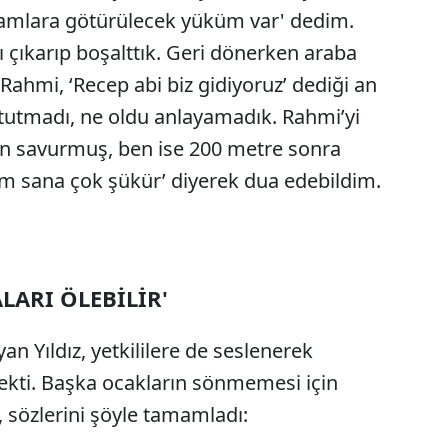
abamlara götürülecek yüküm var' dedim.
 çıkarıp boşalttık. Geri dönerken araba
 Rahmi, ‘Recep abi biz gidiyoruz’ dediği an
tutmadı, ne oldu anlayamadık. Rahmi’yi
an savurmuş, ben ise 200 metre sonra
’ım sana çok şükür’ diyerek dua edebildim.
LARI ÖLEBİLİR'
an Yıldız, yetkililere de seslenerek
çekti. Başka ocakların sönmemesi için
, sözlerini şöyle tamamladı: