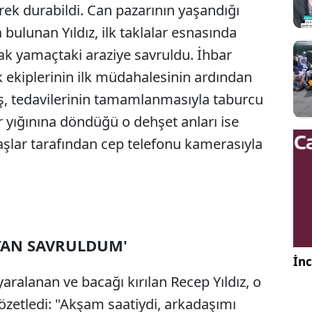
rek durabildi. Can pazarının yaşandığı
bulunan Yıldız, ilk taklalar esnasında
rak yamaçtaki araziye savruldu. İhbar
k ekiplerinin ilk müdahalesinin ardından
aş, tedavilerinin tamamlanmasıyla taburcu
 yığınına döndüğü o dehşet anları ise
şlar tarafından cep telefonu kamerasıyla
TAN SAVRULDUM'
İnc
aralanan ve bacağı kırılan Recep Yıldız, o
özetledi: "Akşam saatiydi, arkadaşımı