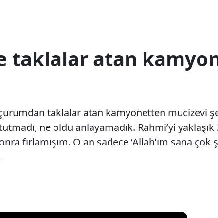
e taklalar atan kamyo
uçurumdan taklalar atan kamyonetten mucizevi şek
 mi tutmadı, ne oldu anlayamadık. Rahmi’yi yaklaşı
nra fırlamışım. O an sadece ‘Allah’ım sana çok 
.