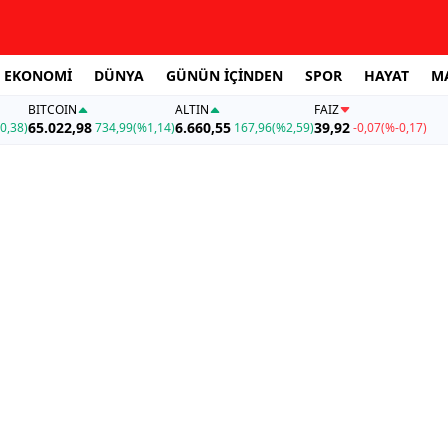
EKONOMİ
DÜNYA
GÜNÜN İÇİNDEN
SPOR
HAYAT
M
BITCOIN
ALTIN
FAİZ
65.022,98
6.660,55
39,92
0,38)
734,99
(%1,14)
167,96
(%2,59)
-0,07
(%-0,17)