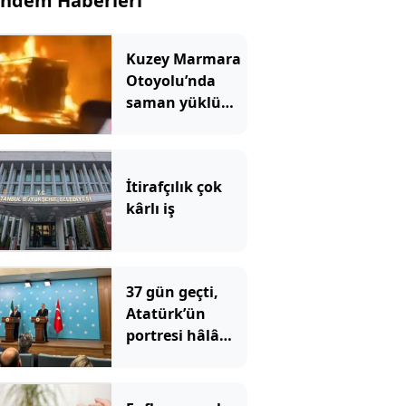
ndem Haberleri
Kuzey Marmara
Otoyolu’nda
saman yüklü
TIR'ın dorsesi
alev alev yandı
İtirafçılık çok
kârlı iş
37 gün geçti,
Atatürk’ün
portresi hâlâ
konulmadı