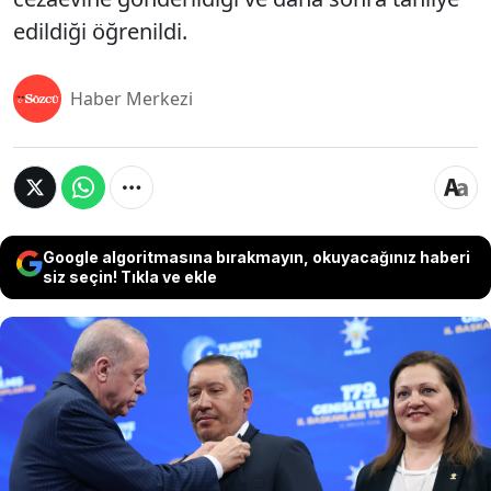
edildiği öğrenildi.
Haber Merkezi
Google algoritmasına bırakmayın, okuyacağınız haberi
siz seçin! Tıkla ve ekle
Afyonkarahisar Belediye Başkanı Burcu Köksal ile
birlikte CHP'den istifa ederek AKP'ye geçen Dinar
Belediye Başkanı Veysel Topçu, rozetleri takılacağı
sırada Cumhurbaşkanı Erdoğan'ın elini öpmüştü.
Topçu'nun oğlu A.T.'nin ölümlü bir kazaya karıştığı
ancak suçun örtbas edildiği ortaya çıktı. Ayrıca