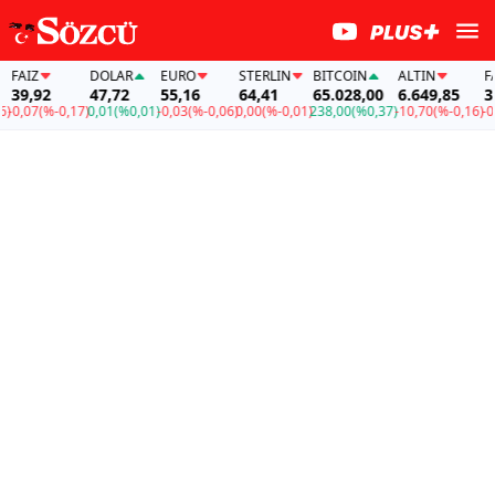
AİZ
DOLAR
EURO
STERLIN
BITCOIN
ALTIN
FAİZ
9,92
47,72
55,16
64,41
65.028,00
6.649,85
39,9
,07
(%-0,17)
0,01
(%0,01)
-0,03
(%-0,06)
0,00
(%-0,01)
238,00
(%0,37)
-10,70
(%-0,16)
-0,07
(