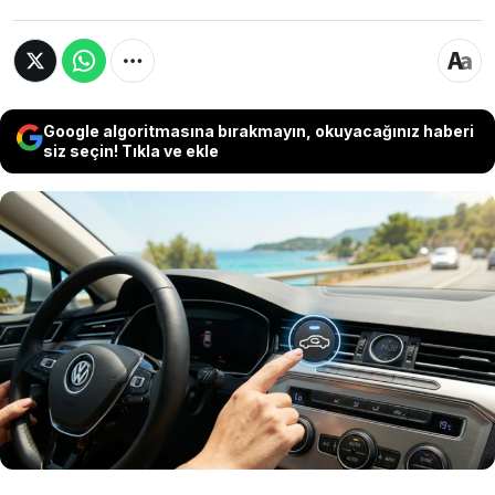
Google algoritmasına bırakmayın, okuyacağınız haberi
siz seçin! Tıkla ve ekle
Yaz aylarında artan hava sıcaklıklarıyla birlikte
otomobillerde klima kullanımı yoğunlaşırken,
araç içi hava sirkülasyonu düğmesinin doğru
kullanımı hem soğutma süresini kısaltıyor hem
de motor üzerindeki yükü azaltarak yakıt
tasarrufu sağlıyor.