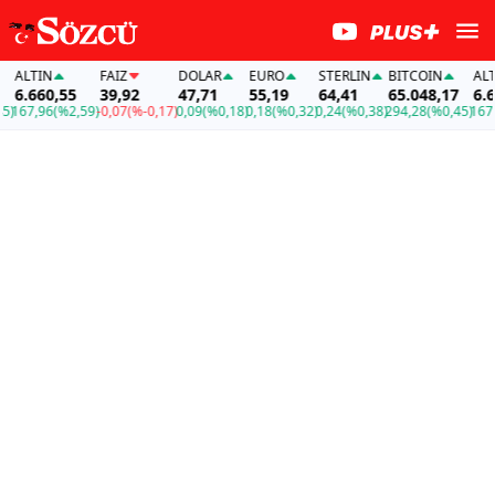
ALTIN
FAİZ
DOLAR
EURO
STERLIN
BITCOIN
ALTIN
6.660,55
39,92
47,71
55,19
64,41
65.048,17
6.660
67,96
(%2,59)
-0,07
(%-0,17)
0,09
(%0,18)
0,18
(%0,32)
0,24
(%0,38)
294,28
(%0,45)
167,96