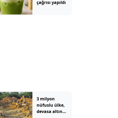
çağrısı yapıldı
3 milyon
nüfuslu ülke,
devasa altın
yatağı