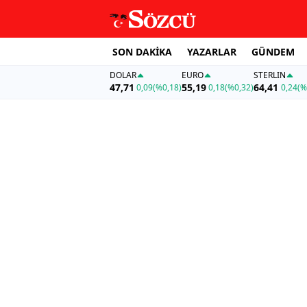
SON DAKİKA
YAZARLAR
GÜNDEM
DOLAR
EURO
STERLIN
47,71
55,19
64,41
0,09
(%0,18)
0,18
(%0,32)
0,24
(%