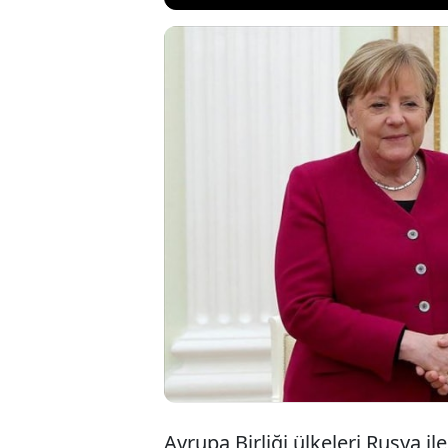
AB, Ukrayna savaş
yeniden açıyor. 
sürecinde Avrupa
Draghi gibi isiml
önümüzdeki haft
Avrupa Birliği ülkeleri Rusya i