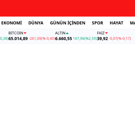
EKONOMİ
DÜNYA
GÜNÜN İÇİNDEN
SPOR
HAYAT
M
BITCOIN
ALTIN
FAİZ
65.014,89
6.660,55
39,92
0,38)
-261,09
(%-0,40)
167,96
(%2,59)
-0,07
(%-0,17)