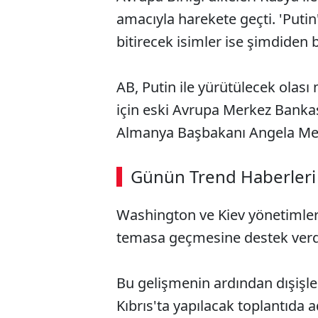
amacıyla harekete geçti. 'Putin
bitirecek isimler ise şimdiden b
AB, Putin ile yürütülecek olas
için eski Avrupa Merkez Banka
Almanya Başbakanı Angela Merke
ABERİ OKU
➜
Günün Trend Haberleri
00:02
/ 08:43
Washington ve Kiev yönetimleri
temasa geçmesine destek verd
Bu gelişmenin ardından dışişl
Kıbrıs'ta yapılacak toplantıda a