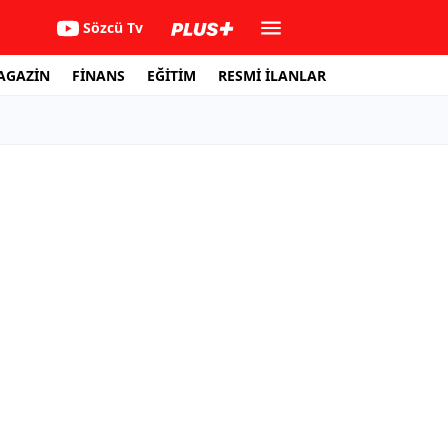
Sözcü Tv
AGAZİN
FİNANS
EĞİTİM
RESMİ İLANLAR