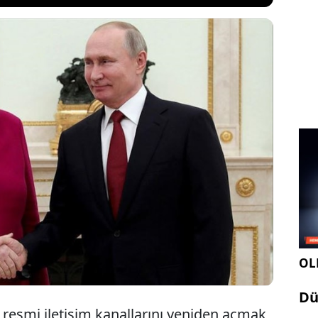
ını bitirmek için Rusya ile iletişim kanallarını
ABD ve Kiev'in de desteklediği Putin ile müzakere
'yı temsil etmesi için Angela Merkel ve Mario
er öne çıktı. Dışişleri bakanları adayları
a Kıbrıs'ta görüşecek.
OLE
Dü
le resmi iletişim kanallarını yeniden açmak