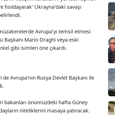
'e fısıldayarak' Ukrayna'daki savaşı
elirlendi.
ı müzakerelerde Avrupa'yı temsil etmesi
sı Başkanı Mario Draghi veya eski
l gibi isimleri öne çıkardı.
 de Avrupa'nın Rusya Devlet Başkanı ile
Sesi Aç
i.
eri bakanları önümüzdeki hafta Güney
dayların niteliklerini masaya yatıracak.