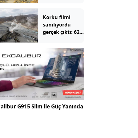
keşfedince
kaderi değişti
Korku filmi
sanılıyordu
gerçek çıktı: 62
yıldır yer
altından yanıyor
alibur G915 Slim ile Güç Yanında