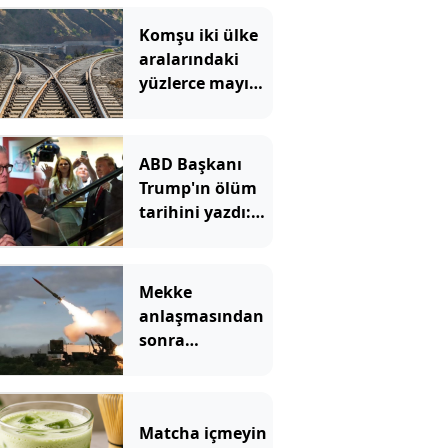
Komşu iki ülke
aralarındaki
yüzlerce mayına
rağmen
birbirine
bağlanacak
ABD Başkanı
Trump'ın ölüm
tarihini yazdı:
Merdivenden
inerken büyük
bir felç geçiriyor
Mekke
anlaşmasından
sonra
Yunanistan'dan
Patriot hamlesi
Matcha içmeyin