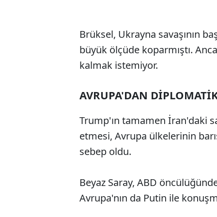
Brüksel, Ukrayna savaşının ba
büyük ölçüde koparmıştı. Ancak 
kalmak istemiyor.
AVRUPA'DAN DİPLOMATİ
Trump'ın tamamen İran'daki sa
etmesi, Avrupa ülkelerinin bar
sebep oldu.
Beyaz Saray, ABD öncülüğündek
Avrupa'nın da Putin ile konuşma