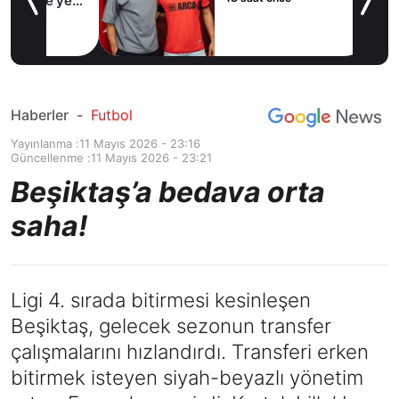
e’ye
Haberler
-
Futbol
Yayınlanma :
11 Mayıs 2026 - 23:16
Güncellenme :
11 Mayıs 2026 - 23:21
Beşiktaş’a bedava orta
saha!
Ligi 4. sırada bitirmesi kesinleşen
Beşiktaş, gelecek sezonun transfer
çalışmalarını hızlandırdı. Transferi erken
bitirmek isteyen siyah-beyazlı yönetim