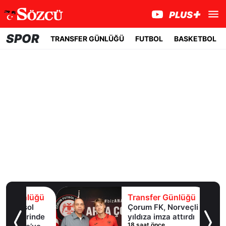
SPOR
TRANSFER GÜNLÜĞÜ
FUTBOL
BASKETBOL
lüğü
Transfer Günlüğü
ol
Çorum FK, Norveçli
inde
yıldıza imza attırdı
18 saat önce