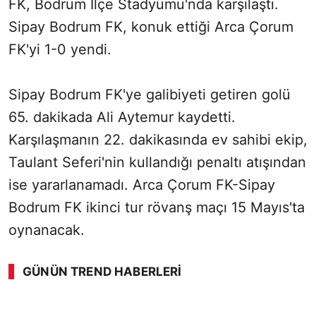
FK, Bodrum İlçe Stadyumu'nda karşılaştı.
Sipay Bodrum FK, konuk ettiği Arca Çorum
FK'yi 1-0 yendi.
Sipay Bodrum FK'ye galibiyeti getiren golü
65. dakikada Ali Aytemur kaydetti.
Karşılaşmanın 22. dakikasında ev sahibi ekip,
Taulant Seferi'nin kullandığı penaltı atışından
ise yararlanamadı. Arca Çorum FK-Sipay
Bodrum FK ikinci tur rövanş maçı 15 Mayıs'ta
oynanacak.
GÜNÜN TREND HABERLERI
00:01
/ 03:53
Sesi Aç