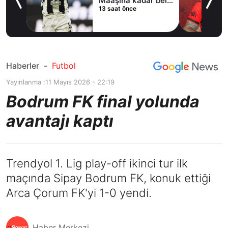
ni
Maaşına kadar belli
13 saat önce
oldu
Haberler
-
Futbol
Yayınlanma :
11 Mayıs 2026 - 22:19
Bodrum FK final yolunda
avantajı kaptı
Trendyol 1. Lig play-off ikinci tur ilk
maçında Sipay Bodrum FK, konuk ettiği
Arca Çorum FK'yi 1-0 yendi.
Haber Merkezi