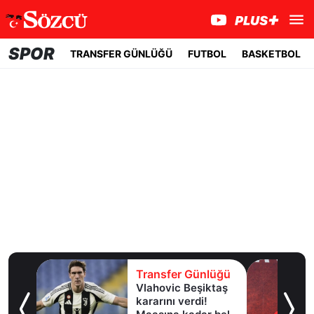
SPOR
TRANSFER GÜNLÜĞÜ
FUTBOL
BASKETBOL
lüğü
Transfer Günlüğü
Vlahovic Beşiktaş
ngiliz
kararını verdi!