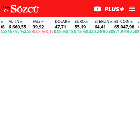
ALTIN
FAİZ
DOLAR
EURO
STERLIN
BITCOIN
ALT
6.660,55
39,92
47,71
55,19
64,41
65.047,98
6.6
8)
167,96
(%2,59)
-0,07
(%-0,17)
0,09
(%0,18)
0,18
(%0,32)
0,24
(%0,38)
371,97
(%0,58)
167,