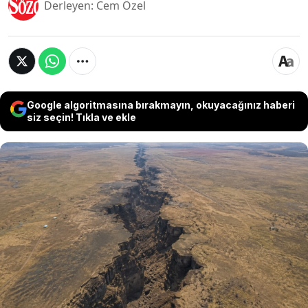
Derleyen: Cem Özel
Google algoritmasına bırakmayın, okuyacağınız haberi
siz seçin! Tıkla ve ekle
Bilim insanları, Afrika kıtasında dikkat çeken bir
jeolojik hareketlilik tespit etti. Oxford
Üniversitesi’nde çalışan araştırmacılar,
Zambiya’daki dev yarık sisteminin kıtayı
gelecekte ikiye ayırabilecek sürecin erken
aşamalarında olabileceğini açıkladı.