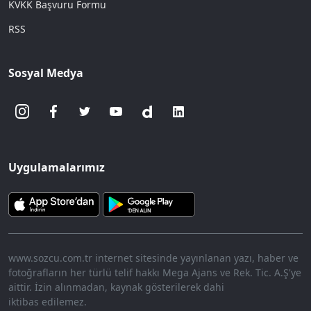
KVKK Başvuru Formu
RSS
Sosyal Medya
Uygulamalarımız
www.sozcu.com.tr internet sitesinde yayınlanan yazı, haber ve
fotoğrafların her türlü telif hakkı Mega Ajans ve Rek. Tic. A.Ş'ye
aittir. İzin alınmadan, kaynak gösterilerek dahi
iktibas edilemez.