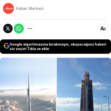
Haber Merkezi
Google algoritmasına bırakmayın, okuyacağınız haberi
siz seçin! Tıkla ve ekle
Suudi Arabistan'da inşa edilen ve 1008 metre
yüksekliğiyle dünyanın en yüksek binası olması
planlanan Jeddah Tower projesinde, verilen uzun
aranın ardından çalışmalar yeniden başladı. 100.
katı tamamlanan ve 2028 yılında bitirilmesi
hedeflenen dev yapının, mevcut rekorun sahibi
Burj Khalifa’yı geride bırakması bekleniyor.