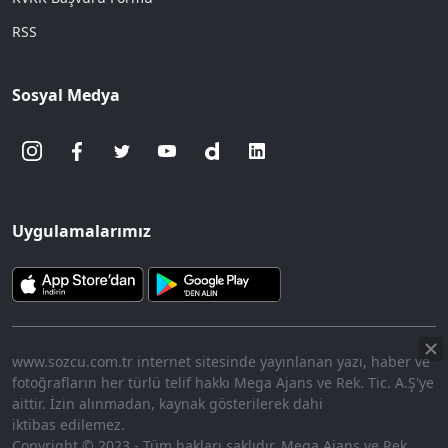
RSS
Sosyal Medya
Uygulamalarımız
www.sozcu.com.tr internet sitesinde yayınlanan yazı, haber ve
fotoğrafların her türlü telif hakkı Mega Ajans ve Rek. Tic. A.Ş'ye
aittir. İzin alınmadan, kaynak gösterilerek dahi
iktibas edilemez.
Copyright © 2023 - Tüm hakları saklıdır. Mega Ajans ve Rek.