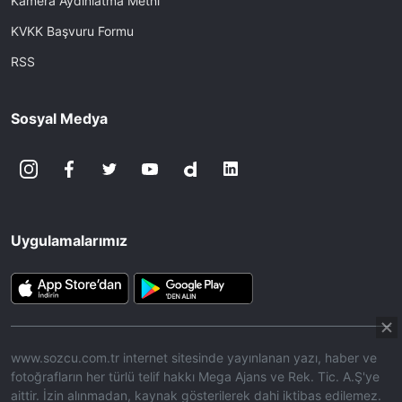
Kamera Aydınlatma Metni
KVKK Başvuru Formu
RSS
Sosyal Medya
Uygulamalarımız
www.sozcu.com.tr internet sitesinde yayınlanan yazı, haber ve
fotoğrafların her türlü telif hakkı Mega Ajans ve Rek. Tic. A.Ş'ye
aittir. İzin alınmadan, kaynak gösterilerek dahi iktibas edilemez.