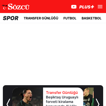
SPOR
TRANSFER GÜNLÜĞÜ
FUTBOL
BASKETBOL
lüğü
Transfer Günlüğü
e
Beşiktaş Uruguaylı
forveti kiralama