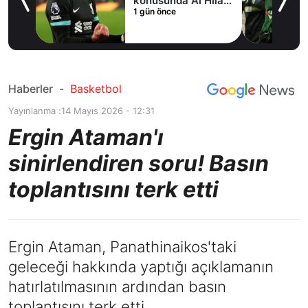
fer
konusunda Al Hilal
1 gün önce
ile anlaştı! Adım
adım Nunez
Haberler
-
Basketbol
Yayınlanma :
14 Mayıs 2026 - 12:31
Ergin Ataman'ı
sinirlendiren soru! Basın
toplantısını terk etti
Ergin Ataman, Panathinaikos'taki
geleceği hakkında yaptığı açıklamanın
hatırlatılmasının ardından basın
toplantısını terk etti.