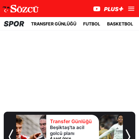
SPOR
TRANSFER GÜNLÜĞÜ
FUTBOL
BASKETBOL
lüğü
Transfer Günlüğü
l
Fenerbahçe,
Brezilyalı forvet için