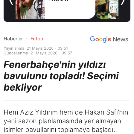
İspanyol deviyle
4 saat önce
masaya oturdu!
Haberler
-
Futbol
Yayınlanma :
21 Mayıs 2026 - 09:51
Güncellenme :
21 Mayıs 2026 - 09:57
Fenerbahçe'nin yıldızı
bavulunu topladı! Seçimi
bekliyor
Hem Aziz Yıldırım hem de Hakan Safi’nin
yeni sezon planlamasında yer almayan
isimler bavullarını toplamaya başladı.