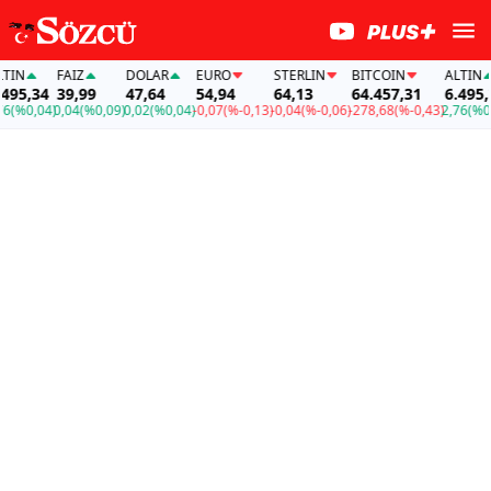
FAİZ
DOLAR
EURO
STERLIN
BITCOIN
ALTIN
FA
34
39,99
47,64
54,94
64,13
64.457,31
6.495,34
39
04)
0,04
(%0,09)
0,02
(%0,04)
-0,07
(%-0,13)
-0,04
(%-0,06)
-278,68
(%-0,43)
2,76
(%0,04)
0,