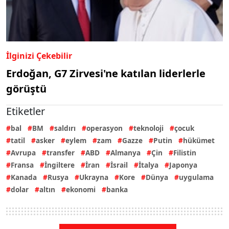
İlginizi Çekebilir
Erdoğan, G7 Zirvesi'ne katılan liderlerle
görüştü
Etiketler
bal
BM
saldırı
operasyon
teknoloji
çocuk
tatil
asker
eylem
zam
Gazze
Putin
hükümet
Avrupa
transfer
ABD
Almanya
Çin
Filistin
Fransa
İngiltere
İran
İsrail
İtalya
Japonya
Kanada
Rusya
Ukrayna
Kore
Dünya
uygulama
dolar
altın
ekonomi
banka