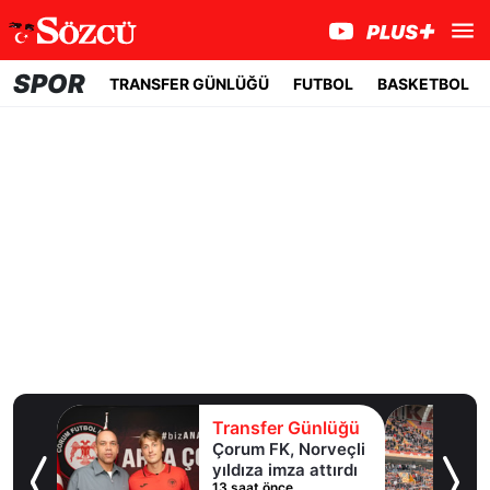
SPOR
TRANSFER GÜNLÜĞÜ
FUTBOL
BASKETBOL
lüğü
Transfer Günlüğü
ol
Çorum FK, Norveçli
inde
yıldıza imza attırdı
13 saat önce