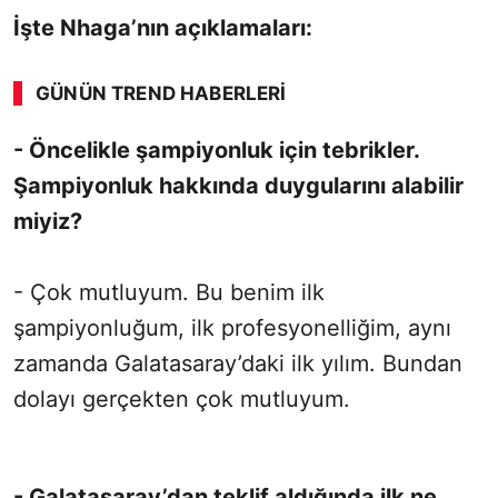
İşte Nhaga’nın açıklamaları:
GÜNÜN TREND HABERLERI
00:03
/ 09:15
- Öncelikle şampiyonluk için tebrikler.
Sesi Aç
Şampiyonluk hakkında duygularını alabilir
miyiz?
- Çok mutluyum. Bu benim ilk
şampiyonluğum, ilk profesyonelliğim, aynı
zamanda Galatasaray’daki ilk yılım. Bundan
dolayı gerçekten çok mutluyum.
- Galatasaray’dan teklif aldığında ilk ne