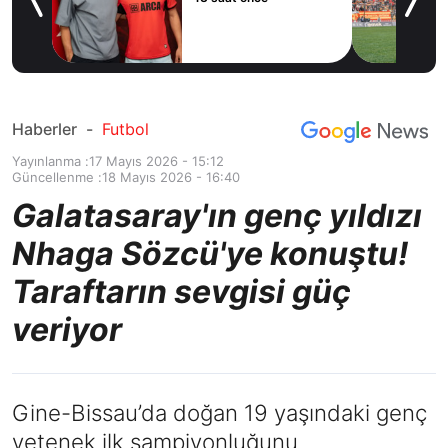
e’ye
Haberler
-
Futbol
Yayınlanma :
17 Mayıs 2026 - 15:12
Güncellenme :
18 Mayıs 2026 - 16:40
Galatasaray'ın genç yıldızı
Nhaga Sözcü'ye konuştu!
Taraftarın sevgisi güç
veriyor
Gine-Bissau’da doğan 19 yaşındaki genç
yetenek ilk şampiyonluğunu