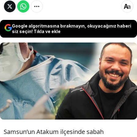
Google algoritmasına bırakmayın, okuyacağınız haberi
siz seçin! Tıkla ve ekle
Samsun'da evinde aniden rahatsızlanan 37
yaşındaki Beyin ve Sinir Cerrahisi Uzmanı
Yunus Emre Durmuş hayatını kaybetti.
Durmuş'un testis kanseriyle mücadele ettiği
be bir buçuk ay önce kalp krizi geçirdiği
öğrenildi.
Samsun’un Atakum ilçesinde sabah