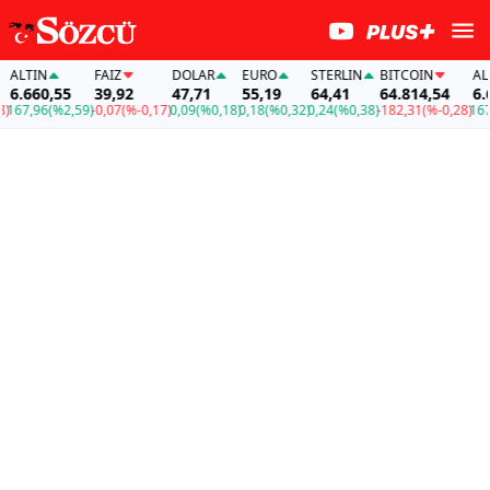
ALTIN
FAİZ
DOLAR
EURO
STERLIN
BITCOIN
ALTI
6.660,55
39,92
47,71
55,19
64,41
64.814,54
6.66
67,96
(%2,59)
-0,07
(%-0,17)
0,09
(%0,18)
0,18
(%0,32)
0,24
(%0,38)
-182,31
(%-0,28)
167,9