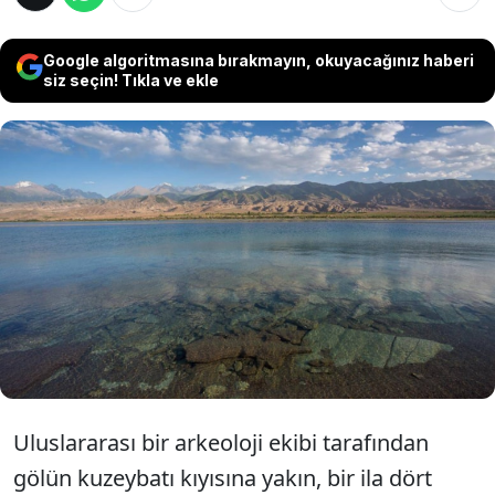
Google algoritmasına bırakmayın, okuyacağınız haberi
siz seçin! Tıkla ve ekle
Kırgızistan’daki Issık-Kul Gölü'nde yürütülen
su altı araştırmalarında, 15. yüzyılda meydana
gelen bir deprem sonucu sular altında kaldığı
tahmin edilen gelişmiş bir Orta Çağ kentinin
kalıntıları keşfedildi.
Uluslararası bir arkeoloji ekibi tarafından
gölün kuzeybatı kıyısına yakın, bir ila dört