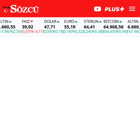
IN
FAİZ
DOLAR
EURO
STERLIN
BITCOIN
ALTIN
60,55
39,92
47,71
55,19
64,41
64.968,56
6.660,55
96
(%2,59)
-0,07
(%-0,17)
0,09
(%0,18)
0,18
(%0,32)
0,24
(%0,38)
604,45
(%0,94)
167,96
(%2