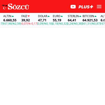
ALTIN
FAİZ
DOLAR
EURO
STERLIN
BITCOIN
ALTIN
6.660,55
39,92
47,71
55,19
64,41
64.921,53
6.660
67,96
(%2,59)
-0,07
(%-0,17)
0,09
(%0,18)
0,18
(%0,32)
0,24
(%0,38)
561,51
(%0,87)
167,96