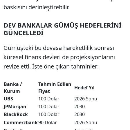
baskısını derinleştirebilir.
DEV BANKALAR GÜMÜŞ HEDEFLERİNİ
GÜNCELLEDİ
Gümüşteki bu devasa hareketlilik sonrası
küresel finans devleri de projeksiyonlarını
revize etti. İşte öne çıkan tahminler:
Banka /
Tahmin Edilen
Hedef Yıl
Kurum
Fiyat
UBS
100 Dolar
2026 Sonu
JPMorgan
100 Dolar
2030
BlackRock
100 Dolar
2030
Commerzbank
90 Dolar
2026 Sonu