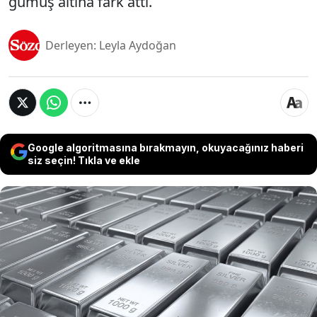
gümüş altına fark attı.
Derleyen: Leyla Aydoğan
Google algoritmasına bırakmayın, okuyacağınız haberi
siz seçin! Tıkla ve ekle
Dev bankalar ve finans kuruluşları gümüş
fiyatlarını fırlatan endüstriyel talebin artmasıyla
birlikte gümüş tahminlerini de yukarı yönlü revize
etti. Gümüşte artık 100 dolar senaryoları
konuşulmaya başlandı. Son 5 günde gümüşün
onsu yüzde 18 yükselirken dev kuruluşlar da 100