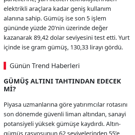
elektrikli araçlara kadar geniş kullanım
alanına sahip. Gümüş ise son 5 işlem
gününde yüzde 20'nin üzerinde değer
kazanarak 89,42 dolar seviyesini test etti. Yurt
içinde ise gram gümüş, 130,33 lirayı gördü.
Günün Trend Haberleri
00:02
/ 08:15
GÜMÜŞ ALTINI TAHTINDAN EDECEK
Sesi Aç
Mİ?
Piyasa uzmanlarına göre yatırımcılar rotasını
son dönemde güvenli liman altından, sanayi
potansiyeli yüksek gümüşe kaydırdı. Altın-
gümüş rasyosunun 62 seviyelerinden 55’e