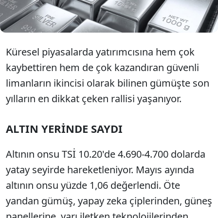
dolar için tarih verdi. Öte yandan altın fiyatları
yerinde sayarken gümüş altına fark attı.
Küresel piyasalarda yatırımcısına hem çok
kaybettiren hem de çok kazandıran güvenli
limanların ikincisi olarak bilinen gümüşte son
yılların en dikkat çeken rallisi yaşanıyor.
ALTIN YERİNDE SAYDI
Altının onsu TSİ 10.20'de 4.690-4.700 dolarda
yatay seyirde hareketleniyor. Mayıs ayında
altının onsu yüzde 1,06 değerlendi. Öte
yandan gümüş, yapay zeka çiplerinden, güneş
panellerine, yarı iletken teknolojilerinden