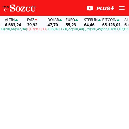
ALTIN
FAİZ
DOLAR
EURO
STERLIN
BITCOIN
ALTIN
6.683,24
39,92
47,70
55,23
64,46
65.128,01
6.683
190,66
(%2,94)
-0,07
(%-0,17)
0,08
(%0,17)
0,22
(%0,40)
0,29
(%0,45)
666,01
(%1,03)
190,66