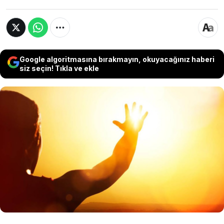
Google algoritmasına bırakmayın, okuyacağınız haberi
siz seçin! Tıkla ve ekle
Bilim insanları Güneş üzerinde 80 yıldır devam
eden çalışmaların sonucunu açıkladı. Güneş
yüzeyinde ve içinde saklanan bazı sırlar bu
şekilde açığa çıktı. Elde edilen bilimsel verilere
göre Güneşin telefonları ne zaman bozacağı
artık bu şekilde belirlenecek.