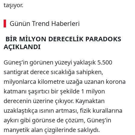
taşıyor.
Günün Trend Haberleri
00:02
/ 02:14
BİR MİLYON DERECELİK PARADOKS
Sesi Aç
AÇIKLANDI
Güneş’in görünen yüzeyi yaklaşık 5.500
santigrat derece sıcaklığa sahipken,
milyonlarca kilometre uzağa uzanan korona
katmanı şaşırtıcı bir şekilde 1 milyon
derecenin üzerine çıkıyor. Kaynaktan
uzaklaştıkça ısının artması, fizik kurallarına
aykırı gibi görünse de çözüm, Güneş’in
manyetik alan çizgilerinde saklıydı.