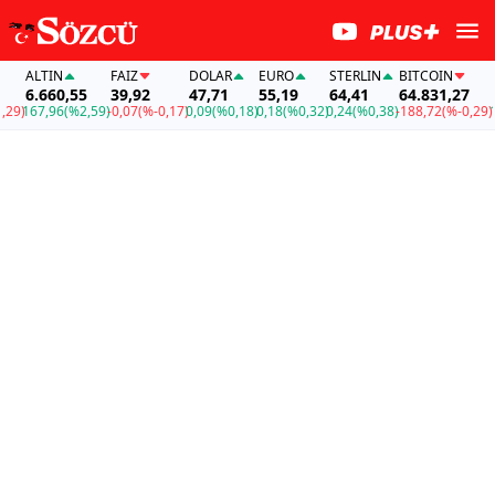
ALTIN
FAİZ
DOLAR
EURO
STERLIN
BITCOIN
AL
6.660,55
39,92
47,71
55,19
64,41
64.831,27
6.
9)
167,96
(%2,59)
-0,07
(%-0,17)
0,09
(%0,18)
0,18
(%0,32)
0,24
(%0,38)
-188,72
(%-0,29)
16