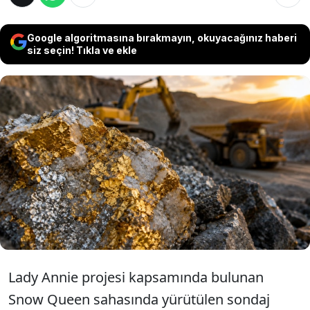
Google algoritmasına bırakmayın, okuyacağınız haberi
siz seçin! Tıkla ve ekle
Avustralyalı madencilik şirketi Austral
Resources, Snow Queen bakır yatağında
yapılan sondajlarda ton başına 1,49 gram
altın ve 10,4 gram gümüş tespit edildiğini
duyurdu.
Lady Annie projesi kapsamında bulunan
Snow Queen sahasında yürütülen sondaj