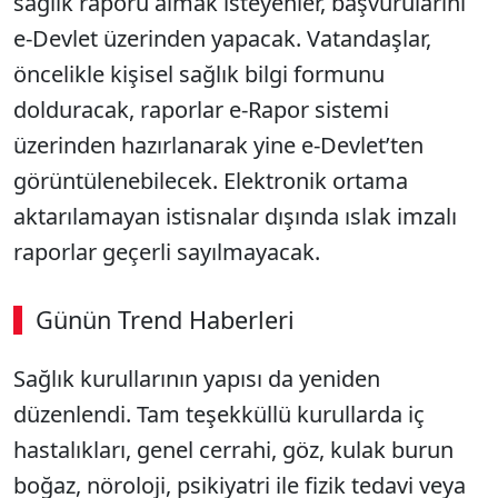
sağlık raporu almak isteyenler, başvurularını
e-Devlet üzerinden yapacak. Vatandaşlar,
öncelikle kişisel sağlık bilgi formunu
dolduracak, raporlar e-Rapor sistemi
üzerinden hazırlanarak yine e-Devlet’ten
görüntülenebilecek. Elektronik ortama
aktarılamayan istisnalar dışında ıslak imzalı
raporlar geçerli sayılmayacak.
Günün Trend Haberleri
00:02
/ 08:06
Sağlık kurullarının yapısı da yeniden
Sesi Aç
düzenlendi. Tam teşekküllü kurullarda iç
hastalıkları, genel cerrahi, göz, kulak burun
boğaz, nöroloji, psikiyatri ile fizik tedavi veya