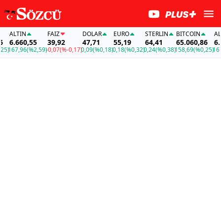
ALTIN
FAİZ
DOLAR
EURO
STERLIN
BITCOIN
ALTI
6.660,55
39,92
47,71
55,19
64,41
65.060,86
6.66
)
167,96
(%2,59)
-0,07
(%-0,17)
0,09
(%0,18)
0,18
(%0,32)
0,24
(%0,38)
158,69
(%0,25)
167,9