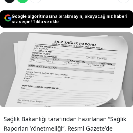
Google algoritmasına bırakmayın, okuyacağınız haberi
siz seçin! Tıkla ve ekle
Sağlık Bakanlığı’nın yeni yönetmeliği
yürürlüğe girdi; sağlık raporlarında e-Rapor
zorunlu hale gelirken, istirahat, engelli, silah
ruhsatı ve evlilik öncesi raporlara yeni
kurallar getirildi.
Sağlık Bakanlığı tarafından hazırlanan “Sağlık
Raporları Yönetmeliği”, Resmi Gazete’de