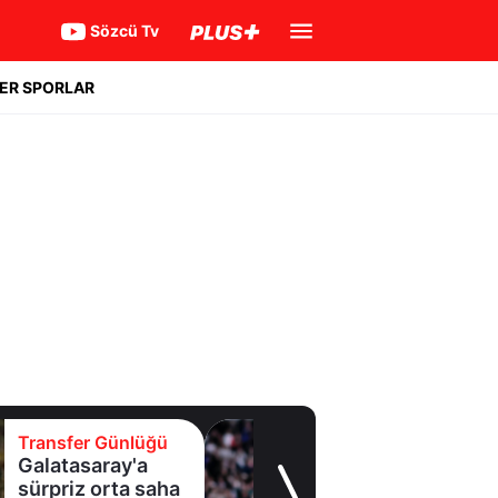
Sözcü Tv
ER SPORLAR
ünlüğü
Transfer Gün
ay'a
Geleceği ta
ta saha
konusuydu!