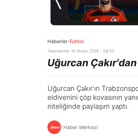
 oynayacak
oldu
nce
10 saat önc
Haberler
-
Futbol
Yayınlanma :
10 Mayıs 2026 - 08:53
Uğurcan Çakır'dan
Uğurcan Çakır'ın Trabzonspor
eldivenini çöp kovasının ya
niteliğinde paylaşım yaptı.
Haber Merkezi