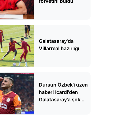
forvetini buldu
Galatasaray’da
Villarreal hazırlığı
Dursun Özbek'i üzen
haber! Icardi'den
Galatasaray'a şok
yanıt