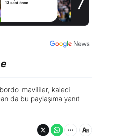
Madrid'den
1 gün önce
Vinicius Jun
kararı
me
ordo-mavililer, kaleci
an da bu paylaşıma yanıt