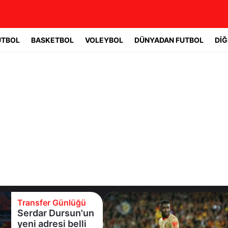
UTBOL
BASKETBOL
VOLEYBOL
DÜNYADAN FUTBOL
DİĞ
 Günlüğü
Transfer G
Dursun'un
Galatasar
esi belli
sürpriz or