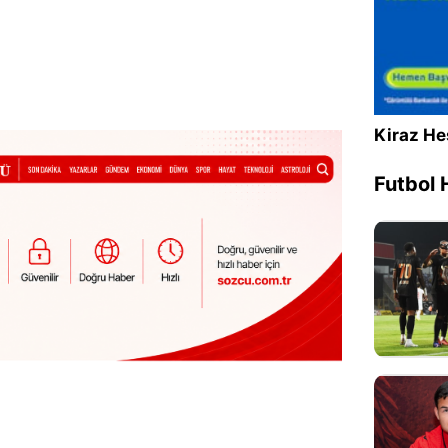
Sesi Aç
Kiraz He
Futbol 