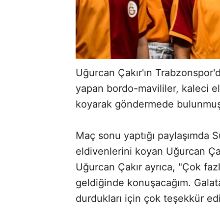
Uğurcan Çakır'ın Trabzonspor'd
yapan bordo-mavililer, kaleci e
koyarak göndermede bulunmuş
Maç sonu yaptığı paylaşımda S
eldivenlerini koyan Uğurcan Çak
Uğurcan Çakır ayrıca, "Çok faz
geldiğinde konuşacağım. Galat
durdukları için çok teşekkür edi
ABERİ OKU
➜