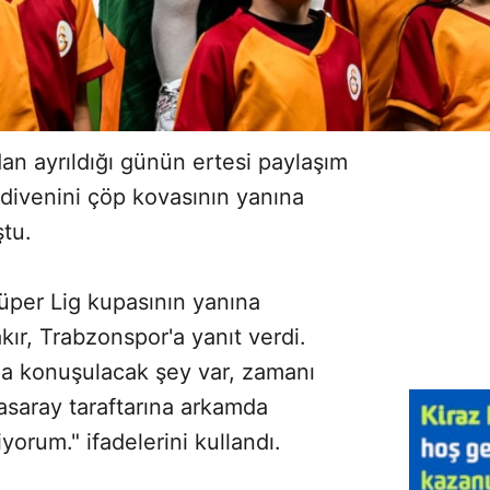
an ayrıldığı günün ertesi paylaşım
ldivenini çöp kovasının yanına
tu.
üper Lig kupasının yanına
ır, Trabzonspor'a yanıt verdi.
la konuşulacak şey var, zamanı
asaray taraftarına arkamda
yorum." ifadelerini kullandı.