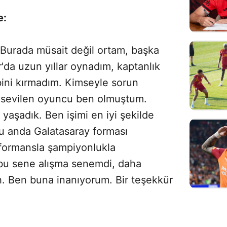
e:
 Burada müsait değil ortam, başka
da uzun yıllar oynadım, kaptanlık
bini kırmadım. Kimseyle sorun
sevilen oyuncu ben olmuştum.
yaşadık. Ben işimi en iyi şekilde
u anda Galatasaray forması
erformansla şampiyonlukla
 bu sene alışma senemdi, daha
h. Ben buna inanıyorum. Bir teşekkür