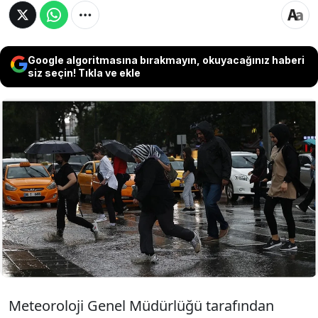
Google algoritmasına bırakmayın, okuyacağınız haberi
siz seçin! Tıkla ve ekle
Meteoroloji Genel Müdürlüğü, aralarında
Ankara, İzmir ve Eskişehir’in de bulunduğu 39
il için "sarı kodlu" uyarı yayımladı. Sabah
saatlerinden itibaren batıdan girecek yağışlı
sistemin, öğle saatlerinde tüm yurda yayılması
bekleniyor.
Meteoroloji Genel Müdürlüğü tarafından