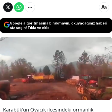
Google algoritmasına bırakmayın, okuyacağınız haberi
siz seçin! Tıkla ve ekle
Karabük’ün Ovacık ilçesinde ormanlık
alanda çalışan işçiler, sağanak yağışı
görüntüledikleri sırada hemen yanlarındaki
ağaca yıldırım düşmesiyle büyük panik
yaşadı.
Karabük’ün Ovacık ilçesindeki ormanlık