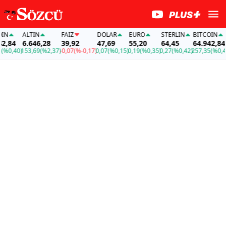
ALTIN
FAİZ
DOLAR
EURO
STERLIN
BITCOIN
84
6.646,28
39,92
47,69
55,20
64,45
64.942,84
0,40)
153,69
(%2,37)
-0,07
(%-0,17)
0,07
(%0,15)
0,19
(%0,35)
0,27
(%0,42)
257,35
(%0,40)
1