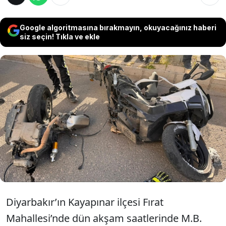
Google algoritmasına bırakmayın, okuyacağınız haberi
siz seçin! Tıkla ve ekle
Diyarbakır’ın Kayapınar ilçesinde park
halindeki bir otomobile çarpan motosiklet
çarpışmanın şiddetiyle ortadan ikiye
bölündü. Kazada ağır hasar alan
motosikletin sürücüsü hastaneye kaldırıldı.
Diyarbakır’ın Kayapınar ilçesi Fırat
Mahallesi’nde dün akşam saatlerinde M.B.