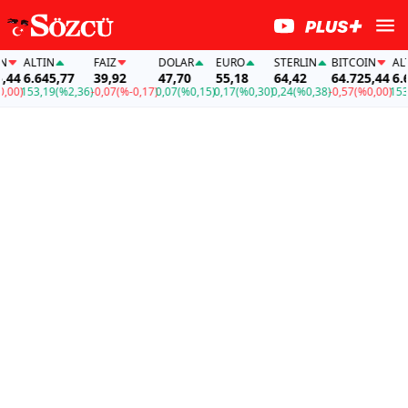
ALTIN
FAİZ
DOLAR
EURO
STERLIN
BITCOIN
ALTI
4
6.645,77
39,92
47,70
55,18
64,42
64.725,44
6.64
0)
153,19
(%2,36)
-0,07
(%-0,17)
0,07
(%0,15)
0,17
(%0,30)
0,24
(%0,38)
-0,57
(%0,00)
153,1